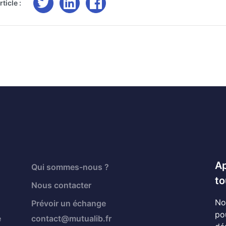
ticle :
Ap
Qui sommes-nous ?
to
Nous contacter
No
Prévoir un échange
po
é
contact@mutualib.fr