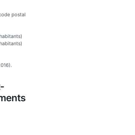
code postal
abitants)
habitants)
2016).
-
ements