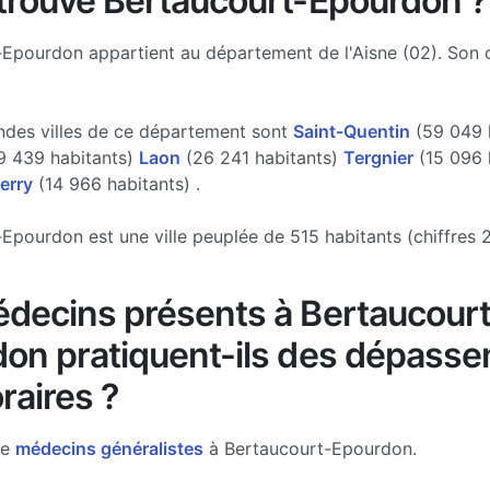
trouve Bertaucourt-Epourdon ?
Epourdon appartient au département de l'Aisne (02). Son 
ndes villes de ce département sont
Saint-Quentin
(59 049 h
 439 habitants)
Laon
(26 241 habitants)
Tergnier
(15 096 
erry
(14 966 habitants) .
Epourdon est une ville peuplée de 515 habitants (chiffres 
decins présents à Bertaucourt
on pratiquent-ils des dépass
raires ?
de
médecins généralistes
à Bertaucourt-Epourdon.