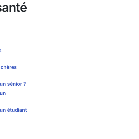
santé
s
 chères
un sénior ?
 un
un étudiant