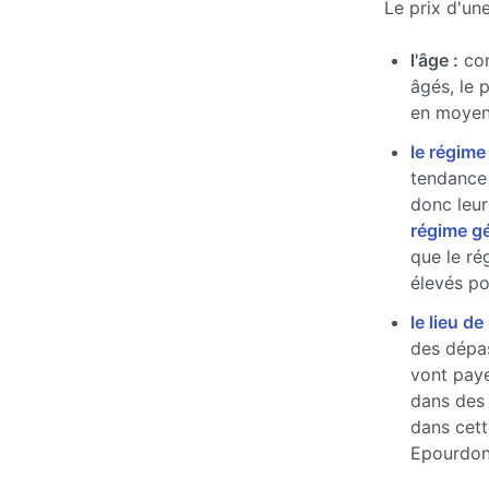
Le prix d'un
l'âge :
com
âgés, le 
en moyen
le régime
tendance 
donc leur
régime g
que le ré
élevés pou
le lieu de
des dépas
vont paye
dans des
dans cett
Epourdo