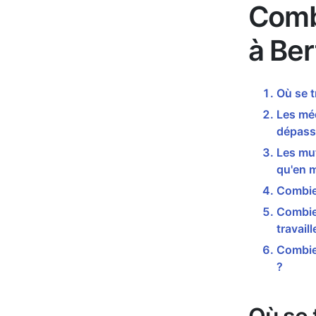
Comb
à Be
Où se 
Les mé
dépass
Les mu
qu'en 
Combie
Combie
travail
Combie
?