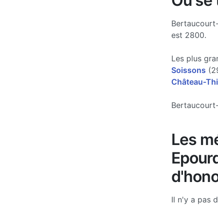
Où se 
Bertaucourt-
est 2800.
Les plus gra
Soissons
(29
Château-Thi
Bertaucourt-
Les mé
Epourd
d'hono
Il n'y a pas 