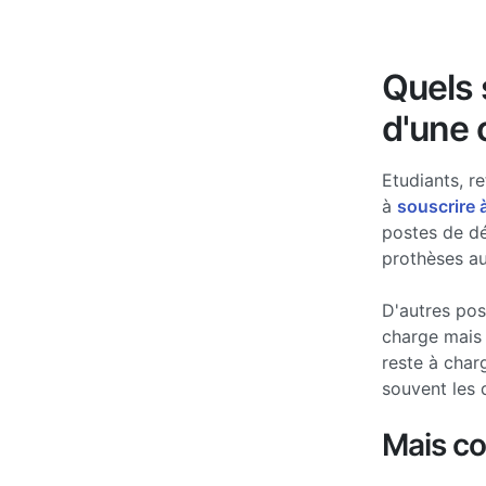
Quels s
d'une 
Etudiants, re
à
souscrire 
postes de d
prothèses au
D'autres po
charge mais 
reste à char
souvent les 
Mais c