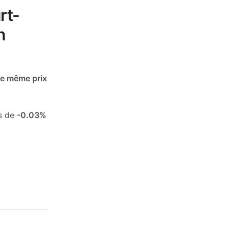
rt-
n
e même prix
és de
-0.03%