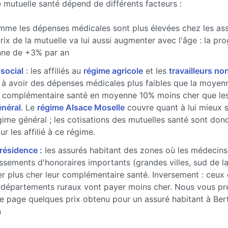
e mutuelle santé dépend de différents facteurs :
me les dépenses médicales sont plus élevées chez les ass
prix de la mutuelle va lui aussi augmenter avec l'âge : la pr
ne de +3% par an
 social
: les affiliés au
régime agricole
et les
travailleurs non
à avoir des dépenses médicales plus faibles que la moyenne
 complémentaire santé en moyenne 10% moins cher que les 
énéral
. Le
régime Alsace Moselle
couvre quant à lui mieux 
gime général ; les cotisations des mutuelles santé sont don
r les affilié à ce régime.
 résidence :
les assurés habitant des zones où les médecins
sements d'honoraires importants (grandes villes, sud de l
r plus cher leur complémentaire santé. Inversement : ceux 
 départements ruraux vont payer moins cher. Nous vous pr
e page quelques prix obtenu pour un assuré habitant à Ber
n