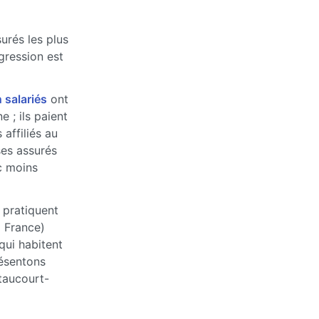
urés les plus
ogression est
 salariés
ont
 ; ils paient
affiliés au
ses assurés
c moins
 pratiquent
a France)
qui habitent
ésentons
taucourt-