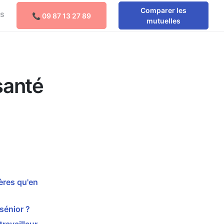
Comparer les
os
📞 09 87 13 27 89
Comparer les mutuelles
mutuelles
santé
ères qu'en
sénior ?