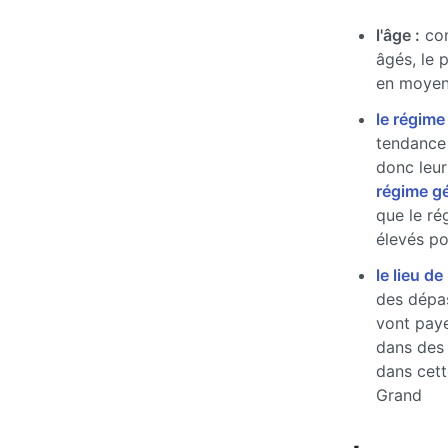
l'âge :
com
âgés, le 
en moyen
le régime
tendance 
donc leur
régime g
que le ré
élevés pou
le lieu de
des dépas
vont paye
dans des
dans cett
Grand