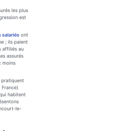
urés les plus
ogression est
 salariés
ont
 ; ils paient
affiliés au
ses assurés
c moins
 pratiquent
a France)
qui habitent
ésentons
ncourt-le-