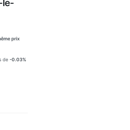
-le-
même prix
és de
-0.03%