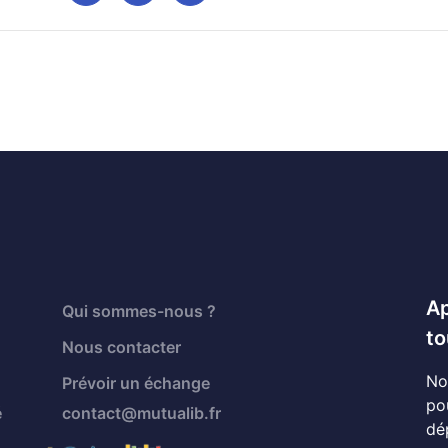
Ap
Qui sommes-nous ?
to
Nous contacter
No
Prévoir un échange
po
é
contact@mutualib.fr
dé