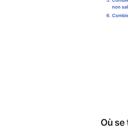
Combien
non sal
Combien
Où se 