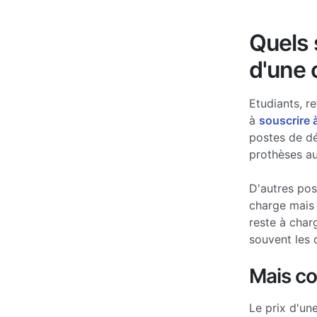
Quels s
d'une 
Etudiants, re
à
souscrire 
postes de d
prothèses au
D'autres po
charge mais 
reste à char
souvent les 
Mais c
Le prix d'un