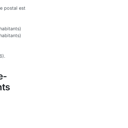
e postal est
abitants)
habitants)
6).
e-
nts