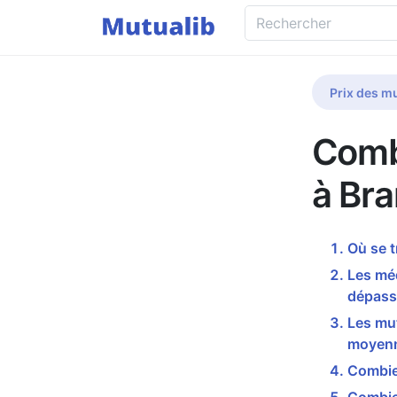
Prix des mu
Comb
à Bra
Où se t
Les méd
dépass
Les mut
moyenn
Combien