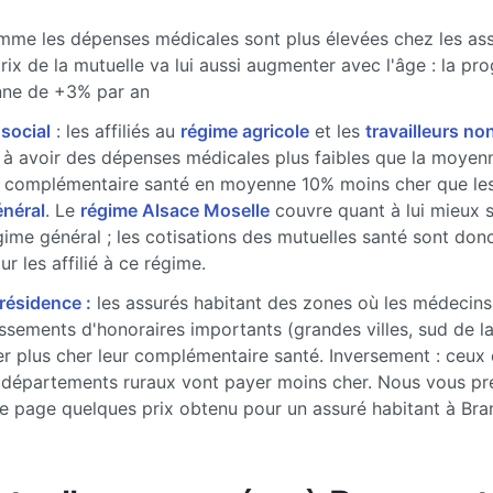
me les dépenses médicales sont plus élevées chez les ass
prix de la mutuelle va lui aussi augmenter avec l'âge : la pr
ne de +3% par an
 social
: les affiliés au
régime agricole
et les
travailleurs non
à avoir des dépenses médicales plus faibles que la moyenne
 complémentaire santé en moyenne 10% moins cher que les 
énéral
. Le
régime Alsace Moselle
couvre quant à lui mieux 
gime général ; les cotisations des mutuelles santé sont don
r les affilié à ce régime.
 résidence :
les assurés habitant des zones où les médecins
sements d'honoraires importants (grandes villes, sud de l
r plus cher leur complémentaire santé. Inversement : ceux 
 départements ruraux vont payer moins cher. Nous vous pr
e page quelques prix obtenu pour un assuré habitant à Bra