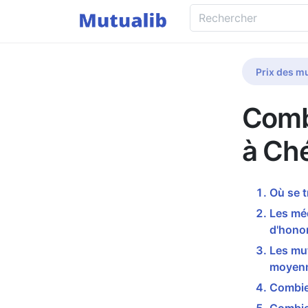
Prix des mu
Comb
à Ch
Où se 
Les mé
d'honor
Les mut
moyenn
Combie