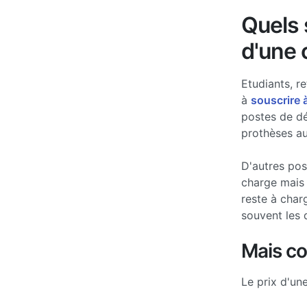
Quels s
d'une 
Etudiants, re
à
souscrire 
postes de d
prothèses au
D'autres po
charge mais 
reste à char
souvent les 
Mais c
Le prix d'un