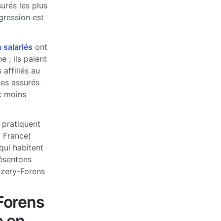
urés les plus
ogression est
 salariés
ont
 ; ils paient
affiliés au
ses assurés
c moins
 pratiquent
a France)
qui habitent
ésentons
ézery-Forens
Forens
e en