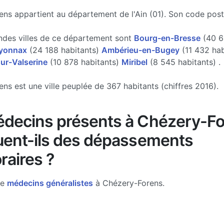
ns appartient au département de l'Ain (01). Son code post
ndes villes de ce département sont
Bourg-en-Bresse
(40 6
yonnax
(24 188 habitants)
Ambérieu-en-Bugey
(11 432 hab
ur-Valserine
(10 878 habitants)
Miribel
(8 545 habitants) .
ns est une ville peuplée de 367 habitants (chiffres 2016).
decins présents à Chézery-F
uent-ils des dépassements
raires ?
de
médecins généralistes
à Chézery-Forens.