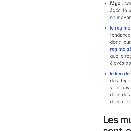
l'âge :
com
âgés, le 
en moyen
le régime
tendance 
donc leur
régime g
que le ré
élevés pou
le lieu de
des dépas
vont paye
dans des
dans cett
Les mu
sont-e