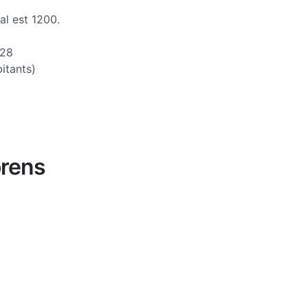
al est 1200.
28
itants)
orens