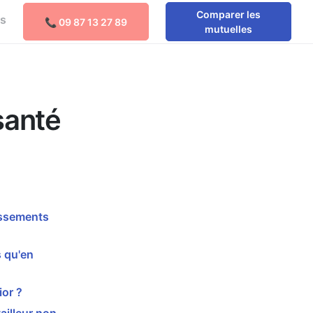
Comparer les
os
📞 09 87 13 27 89
Comparer les mutuelles
mutuelles
santé
assements
 qu'en
or ?