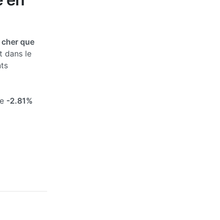
 cher que
t dans le
ts
de
-2.81%