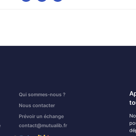
Ap
Qui sommes-nous ?
to
Nous contacter
No
Prévoir un échange
po
é
contact@mutualib.fr
dé