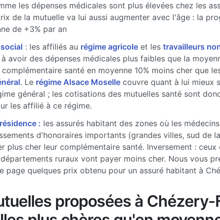
me les dépenses médicales sont plus élevées chez les ass
prix de la mutuelle va lui aussi augmenter avec l'âge : la pr
ne de +3% par an
 social
: les affiliés au
régime agricole
et les
travailleurs non
à avoir des dépenses médicales plus faibles que la moyenne
 complémentaire santé en moyenne 10% moins cher que les 
énéral
. Le
régime Alsace Moselle
couvre quant à lui mieux 
gime général ; les cotisations des mutuelles santé sont don
r les affilié à ce régime.
 résidence :
les assurés habitant des zones où les médecins
sements d'honoraires importants (grandes villes, sud de l
r plus cher leur complémentaire santé. Inversement : ceux 
 départements ruraux vont payer moins cher. Nous vous pr
e page quelques prix obtenu pour un assuré habitant à Ch
tuelles proposées à Chézery-
lles plus chères qu'en moyenn