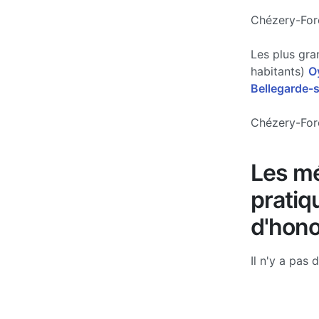
Chézery-Fore
Les plus gra
habitants)
O
Bellegarde-s
Chézery-Fore
Les mé
pratiq
d'hono
Il n'y a pas 