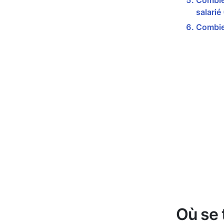
Combien
salarié
Combie
Où se 