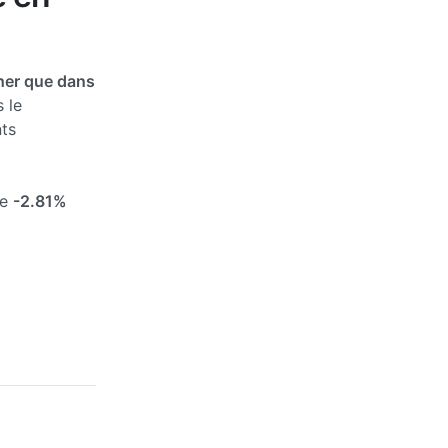
her que dans
 le
ts
de
-2.81%