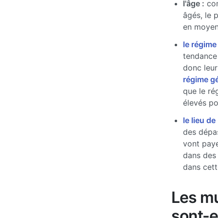
l'âge :
com
âgés, le 
en moyen
le régime
tendance 
donc leur
régime g
que le ré
élevés pou
le lieu de
des dépas
vont paye
dans des
dans cett
Les mu
sont-e