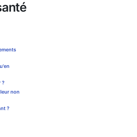
santé
sements
u'en
 ?
leur non
nt ?