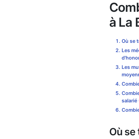
Comb
à La
Où se 
Les mé
d'honor
Les mut
moyenn
Combie
Combien
salarié
Combie
Où se 