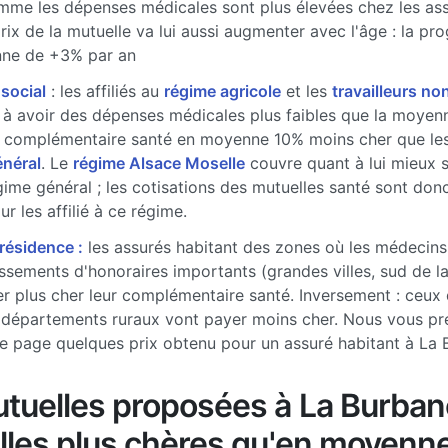
me les dépenses médicales sont plus élevées chez les ass
prix de la mutuelle va lui aussi augmenter avec l'âge : la pr
ne de +3% par an
 social
: les affiliés au
régime agricole
et les
travailleurs non
à avoir des dépenses médicales plus faibles que la moyenne
 complémentaire santé en moyenne 10% moins cher que les 
énéral
. Le
régime Alsace Moselle
couvre quant à lui mieux 
gime général ; les cotisations des mutuelles santé sont don
r les affilié à ce régime.
 résidence :
les assurés habitant des zones où les médecins
sements d'honoraires importants (grandes villes, sud de l
r plus cher leur complémentaire santé. Inversement : ceux 
 départements ruraux vont payer moins cher. Nous vous pr
e page quelques prix obtenu pour un assuré habitant à La
tuelles proposées à La Burba
lles plus chères qu'en moyenn