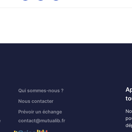
Ap
Qui sommes-nous ?
to
Nous contacter
No
Prévoir un échange
po
é
contact@mutualib.fr
dé