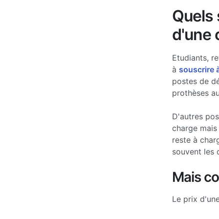
Quels s
d'une 
Etudiants, re
à
souscrire 
postes de d
prothèses au
D'autres po
charge mais 
reste à char
souvent les 
Mais c
Le prix d'un