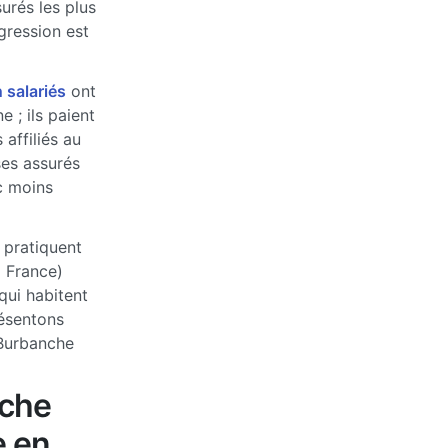
urés les plus
ogression est
 salariés
ont
 ; ils paient
affiliés au
ses assurés
c moins
 pratiquent
a France)
qui habitent
ésentons
 Burbanche
nche
e en