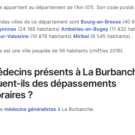
 appartient au département de l'Ain (01). Son code postal 
ndes villes de ce département sont
Bourg-en-Bresse
(40 6
yonnax
(24 188 habitants)
Ambérieu-en-Bugey
(11 432 hab
ur-Valserine
(10 878 habitants)
Miribel
(8 545 habitants) .
 est une ville peuplée de 56 habitants (chiffres 2016).
decins présents à La Burbanc
uent-ils des dépassements
raires ?
de
médecins généralistes
à La Burbanche.