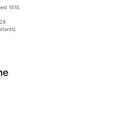
est 1510.
28
itants)
he