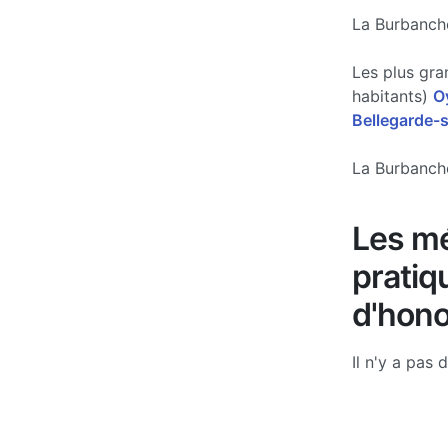
La Burbanche
Les plus gra
habitants)
O
Bellegarde-s
La Burbanche
Les mé
pratiq
d'hono
Il n'y a pas 