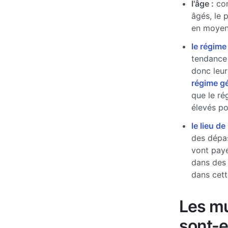
l'âge :
com
âgés, le 
en moyen
le régime
tendance 
donc leur
régime g
que le ré
élevés pou
le lieu de
des dépas
vont paye
dans des
dans cett
Les mu
sont-e