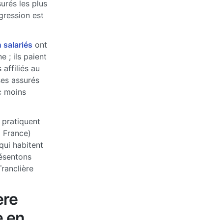
urés les plus
ogression est
 salariés
ont
 ; ils paient
affiliés au
ses assurés
c moins
 pratiquent
a France)
qui habitent
ésentons
ranclière
ère
e en