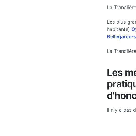
La Tranclièr
Les plus gra
habitants)
O
Bellegarde-s
La Tranclière
Les mé
pratiq
d'hono
Il n'y a pas 