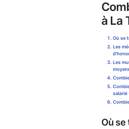
Comb
à La 
Où se t
Les méd
d'honor
Les mut
moyenn
Combien
Combien
salarié
Combien
Où se 