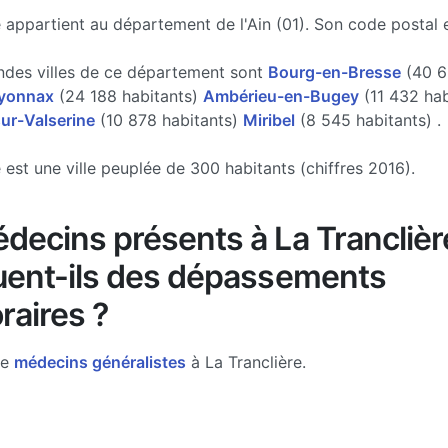
e appartient au département de l'Ain (01). Son code postal e
ndes villes de ce département sont
Bourg-en-Bresse
(40 6
yonnax
(24 188 habitants)
Ambérieu-en-Bugey
(11 432 hab
ur-Valserine
(10 878 habitants)
Miribel
(8 545 habitants) .
 est une ville peuplée de 300 habitants (chiffres 2016).
decins présents à La Tranclièr
uent-ils des dépassements
raires ?
de
médecins généralistes
à La Tranclière.