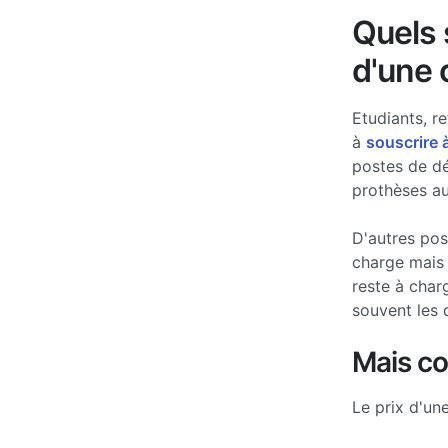
Quels s
d'une 
Etudiants, re
à
souscrire 
postes de d
prothèses au
D'autres po
charge mais 
reste à char
souvent les 
Mais c
Le prix d'un