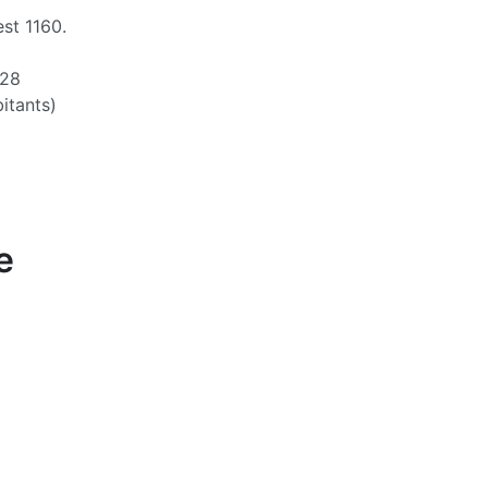
st 1160.
28
itants)
e