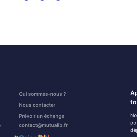
Ap
Qui sommes-nous ?
to
Nous contacter
No
Prévoir un échange
po
é
contact@mutualib.fr
dé