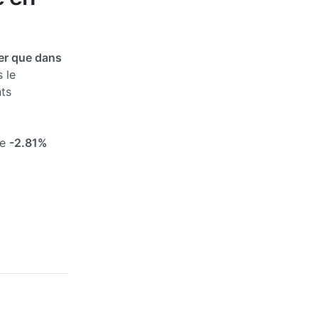
er que dans
 le
ts
de
-2.81%