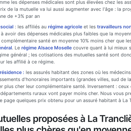
me les dépenses médicales sont plus élevées chez les ass
prix de la mutuelle va lui aussi augmenter avec l'âge : la pr
ne de +3% par an
 social
: les affiliés au
régime agricole
et les
travailleurs non
à avoir des dépenses médicales plus faibles que la moyenne
 complémentaire santé en moyenne 10% moins cher que les 
énéral
. Le
régime Alsace Moselle
couvre quant à lui mieux 
gime général ; les cotisations des mutuelles santé sont don
r les affilié à ce régime.
 résidence :
les assurés habitant des zones où les médecins
sements d'honoraires importants (grandes villes, sud de l
r plus cher leur complémentaire santé. Inversement : ceux 
 départements ruraux vont payer moins cher. Nous vous pr
e page quelques prix obtenu pour un assuré habitant à La T
tuelles proposées à La Trancli
lles plus chères qu'en moyenn