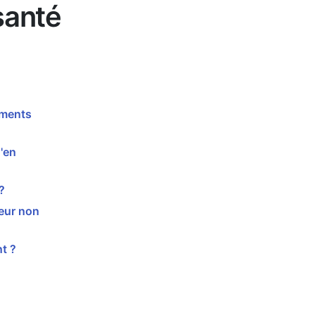
santé
ements
'en
?
leur non
t ?