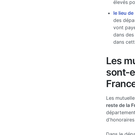
élevés pou
le lieu de
des dépas
vont paye
dans des
dans cett
Les mu
sont-e
France
Les mutuell
reste de la 
département
d'honoraires
Dans le dépa