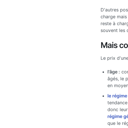
D'autres po
charge mais 
reste à char
souvent les 
Mais c
Le prix d'un
l'âge :
com
âgés, le 
en moyen
le régime
tendance 
donc leur
régime g
que le ré