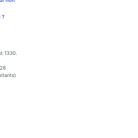
ur non
 ?
st 1330.
28
itants)