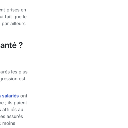
nt prises en
 fait que le
par ailleurs
anté ?
urés les plus
ogression est
 salariés
ont
 ; ils paient
affiliés au
ses assurés
c moins