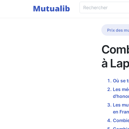
Prix des mu
Comb
à La
Où se 
Les mé
d'honor
Les mu
en Fran
Combie