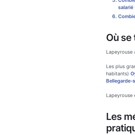
Combien
salarié
Combie
Où se 
Lapeyrouse a
Les plus gra
habitants)
O
Bellegarde-s
Lapeyrouse e
Les mé
pratiq