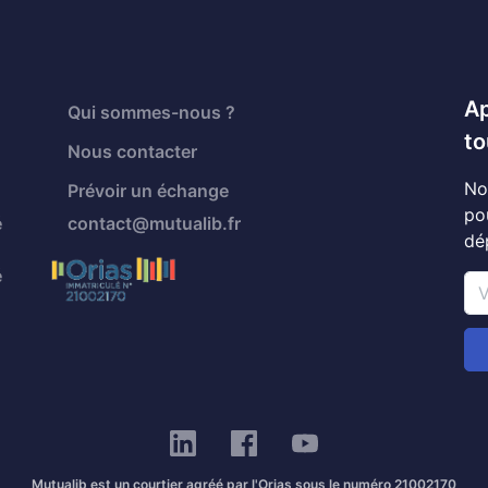
Ap
Qui sommes-nous ?
to
Nous contacter
No
Prévoir un échange
po
é
contact@mutualib.fr
dé
é
Mutualib est un courtier agréé par l'Orias sous le numéro 21002170