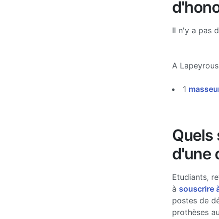
d'hono
Il n'y a pas 
A Lapeyrous
1
masseur
Quels s
d'une 
Etudiants, re
à
souscrire 
postes de d
prothèses au