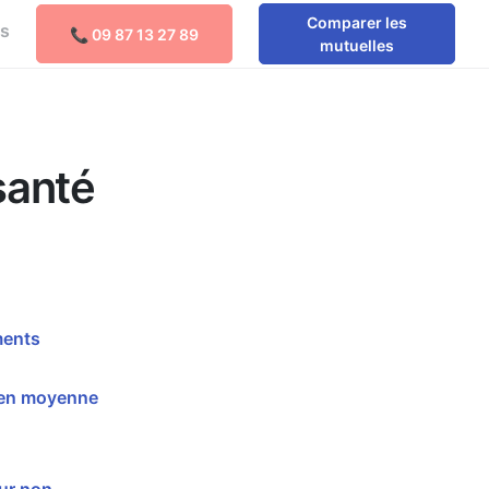
Comparer les
os
📞 09 87 13 27 89
Comparer les mutuelles
mutuelles
santé
ments
'en moyenne