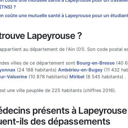
 coûte une mutuelle santé à Lapeyrouse pour un travaille
 (TNS) ?
n coûte une mutuelle santé à Lapeyrouse pour un étudiant
trouve Lapeyrouse ?
ppartient au département de l'Ain (01). Son code postal e
ndes villes de ce département sont
Bourg-en-Bresse
(40 6
yonnax
(24 188 habitants)
Ambérieu-en-Bugey
(11 432 hab
ur-Valserine
(10 878 habitants)
Miribel
(8 545 habitants) .
st une ville peuplée de 225 habitants (chiffres 2016).
decins présents à Lapeyrouse
uent-ils des dépassements