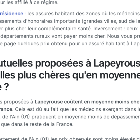
r les affilié à ce régime.
 résidence :
les assurés habitant des zones où les médecins
sements d'honoraires importants (grandes villes, sud de l
r plus cher leur complémentaire santé. Inversement : ceux 
 départements ruraux vont payer moins cher. Nous vous pr
e page quelques prix obtenu pour un assuré habitant à La
tuelles proposées à Lapeyrou
lles plus chères qu'en moyenn
 ?
es proposées à
Lapeyrouse coûtent en moyenne moins cher
France
. Cela est dû au fait que les médecins exerçant dans l
 de l'Ain (01) pratiquent en moyenne moins de dépassemen
 que dans le reste de la France.
rtement de l'Ain (01) les prix observés sont moins élevés 