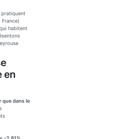
 pratiquent
a France)
qui habitent
ésentons
peyrouse
se
e en
 que dans le
e
ts
de
-2.81%