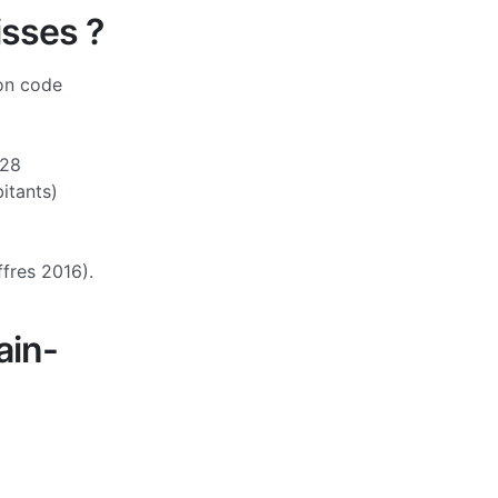
isses ?
Son code
28
itants)
ffres 2016).
ain-