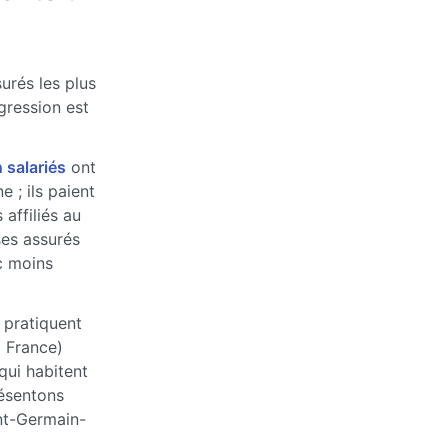
urés les plus
ogression est
 salariés
ont
 ; ils paient
affiliés au
ses assurés
c moins
 pratiquent
a France)
qui habitent
ésentons
nt-Germain-