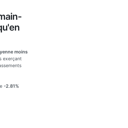
main-
qu'en
oyenne moins
s exerçant
passements
de
-2.81%