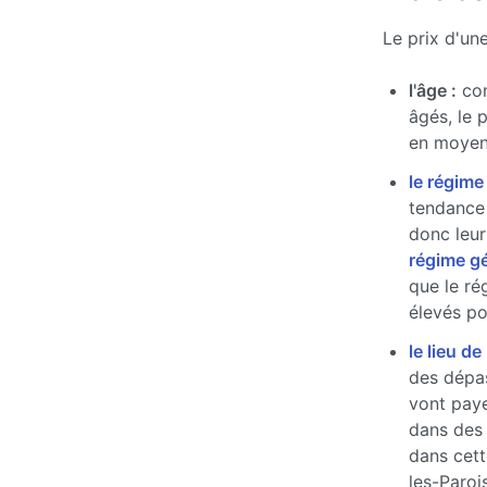
Le prix d'un
l'âge :
com
âgés, le 
en moyen
le régime
tendance 
donc leur
régime g
que le ré
élevés pou
le lieu de
des dépas
vont paye
dans des
dans cett
les-Paroi