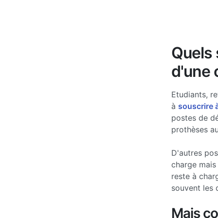
Quels s
d'une 
Etudiants, re
à
souscrire 
postes de d
prothèses au
D'autres po
charge mais 
reste à char
souvent les 
Mais c