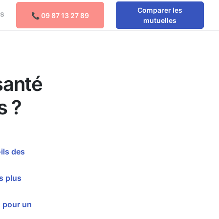
Comparer les
os
📞 09 87 13 27 89
Comparer les mutuelles
mutuelles
santé
s ?
ils des
s plus
 pour un