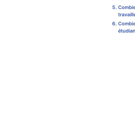
Combie
travail
Combie
étudian