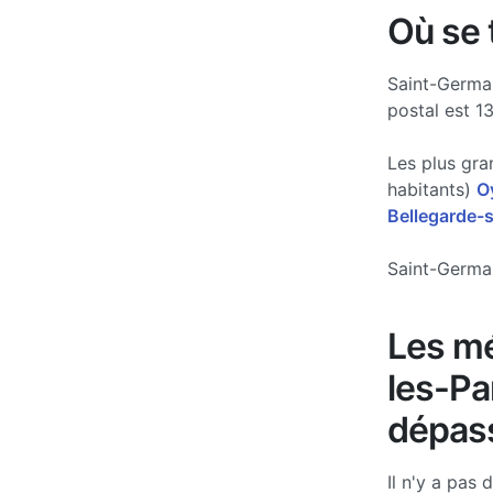
Où se 
Saint-Germai
postal est 1
Les plus gra
habitants)
O
Bellegarde-s
Saint-Germai
Les mé
les-Pa
dépass
Il n'y a pas 