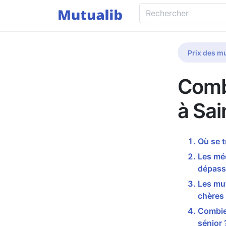
Prix des mu
Comb
à Sai
Où se t
Les méd
dépass
Les mut
chères
Combie
sénior 