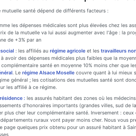
e mutuelle santé dépend de différents facteurs :
me les dépenses médicales sont plus élevées chez les ass
prix de la mutuelle va lui aussi augmenter avec l'âge : la pr
ne de +3% par an
 social
: les affiliés au
régime agricole
et les
travailleurs non
à avoir des dépenses médicales plus faibles que la moyenne
 complémentaire santé en moyenne 10% moins cher que les 
énéral
. Le
régime Alsace Moselle
couvre quant à lui mieux 
gime général ; les cotisations des mutuelles santé sont don
r les affilié à ce régime.
 résidence :
les assurés habitant des zones où les médecins
sements d'honoraires importants (grandes villes, sud de l
r plus cher leur complémentaire santé. Inversement : ceux 
 départements ruraux vont payer moins cher. Nous vous pr
e page quelques prix obtenu pour un assuré habitant à Sai
sses