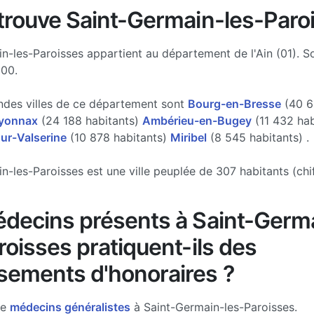
trouve Saint-Germain-les-Paro
n-les-Paroisses appartient au département de l'Ain (01). 
300.
ndes villes de ce département sont
Bourg-en-Bresse
(40 6
yonnax
(24 188 habitants)
Ambérieu-en-Bugey
(11 432 hab
ur-Valserine
(10 878 habitants)
Miribel
(8 545 habitants) .
n-les-Paroisses est une ville peuplée de 307 habitants (chi
decins présents à Saint-Germ
roisses pratiquent-ils des
ements d'honoraires ?
de
médecins généralistes
à Saint-Germain-les-Paroisses.