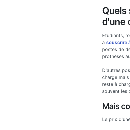
Quels s
d'une 
Etudiants, re
à
souscrire 
postes de d
prothèses au
D'autres po
charge mais 
reste à char
souvent les 
Mais c
Le prix d'un