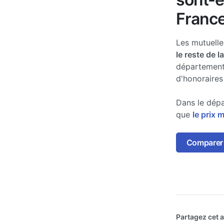
France
Les mutuell
le reste de l
département
d'honoraires
Dans le dépa
que
le prix 
Comparer l
Partagez cet ar