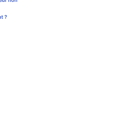
leur non
t ?