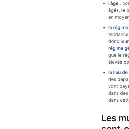
l'âge :
com
âgés, le 
en moyen
le régime
tendance 
donc leur
régime g
que le ré
élevés pou
le lieu de
des dépas
vont paye
dans des
dans cett
Les mu
sont-e