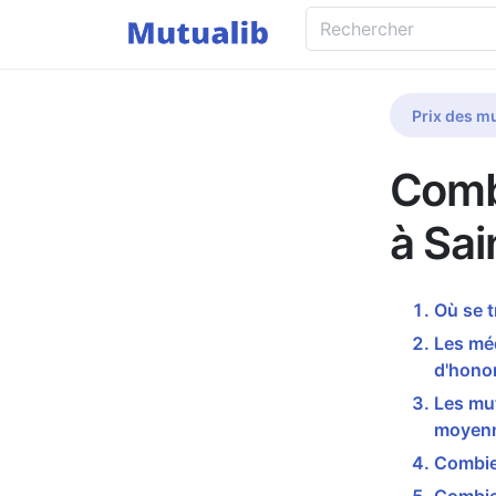
Prix des mu
Comb
à Sai
Où se t
Les mé
d'honor
Les mut
moyenn
Combien