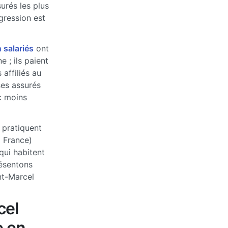
urés les plus
ogression est
 salariés
ont
 ; ils paient
affiliés au
ses assurés
c moins
 pratiquent
a France)
qui habitent
ésentons
nt-Marcel
cel
e en