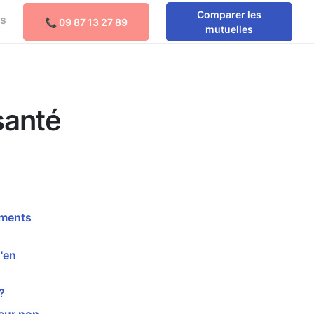
Comparer les
os
📞 09 87 13 27 89
Comparer les mutuelles
mutuelles
santé
ements
'en
?