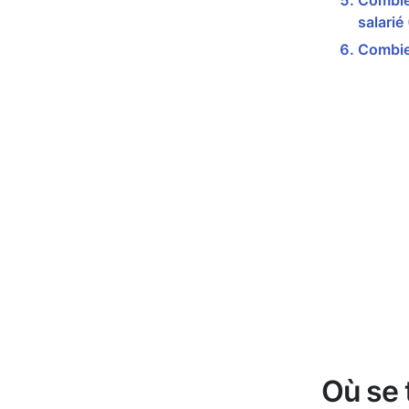
Combien
salarié
Combien
Où se 