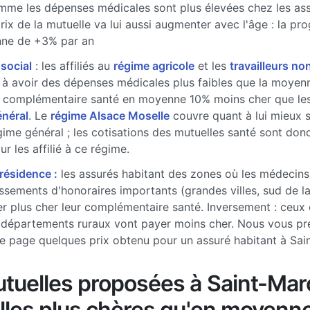
me les dépenses médicales sont plus élevées chez les ass
prix de la mutuelle va lui aussi augmenter avec l'âge : la pr
ne de +3% par an
 social
: les affiliés au
régime agricole
et les
travailleurs non
à avoir des dépenses médicales plus faibles que la moyenne
 complémentaire santé en moyenne 10% moins cher que les 
énéral
. Le
régime Alsace Moselle
couvre quant à lui mieux 
gime général ; les cotisations des mutuelles santé sont don
r les affilié à ce régime.
 résidence :
les assurés habitant des zones où les médecins
sements d'honoraires importants (grandes villes, sud de l
r plus cher leur complémentaire santé. Inversement : ceux 
 départements ruraux vont payer moins cher. Nous vous pr
e page quelques prix obtenu pour un assuré habitant à Sai
tuelles proposées à Saint-Mar
lles plus chères qu'en moyenn