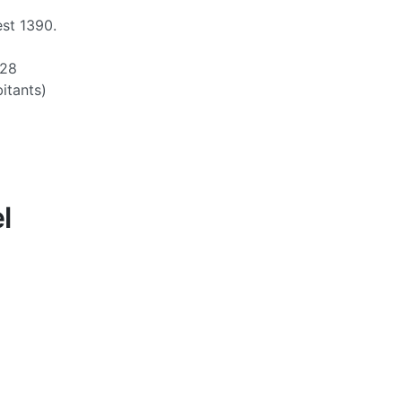
est 1390.
28
itants)
l