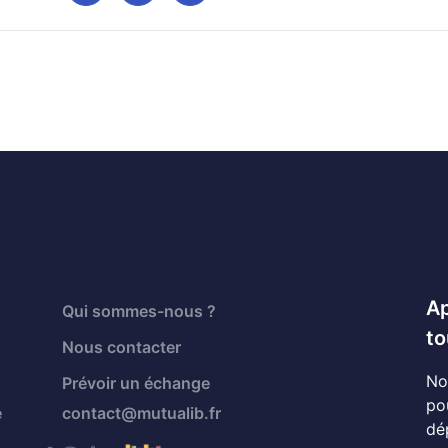
Ap
Qui sommes-nous ?
to
Nous contacter
No
Prévoir un échange
po
é
contact@mutualib.fr
dé