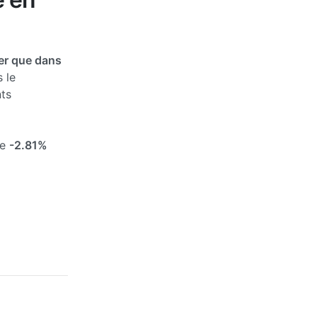
er que dans
 le
ts
de
-2.81%