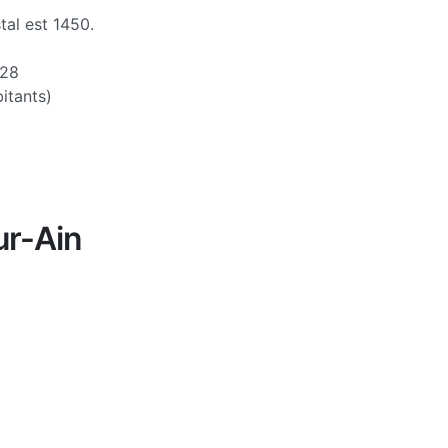
tal est 1450.
28
itants)
ur-Ain