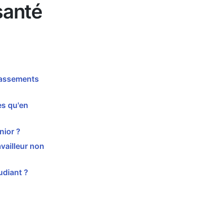
santé
passements
es qu'en
nior ?
vailleur non
udiant ?