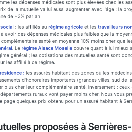
me les dépenses médicales sont plus élevées chez les ass
prix de la mutuelle va lui aussi augmenter avec l'âge : la pr
ne de +3% par an
 social
: les affiliés au
régime agricole
et les
travailleurs non
à avoir des dépenses médicales plus faibles que la moyenne
 complémentaire santé en moyenne 10% moins cher que les 
énéral
. Le
régime Alsace Moselle
couvre quant à lui mieux 
gime général ; les cotisations des mutuelles santé sont don
r les affilié à ce régime.
 résidence :
les assurés habitant des zones où les médecins
sements d'honoraires importants (grandes villes, sud de l
r plus cher leur complémentaire santé. Inversement : ceux 
 départements ruraux vont payer moins cher. Nous vous pr
e page quelques prix obtenu pour un assuré habitant à Serr
tuelles proposées à Serrières-