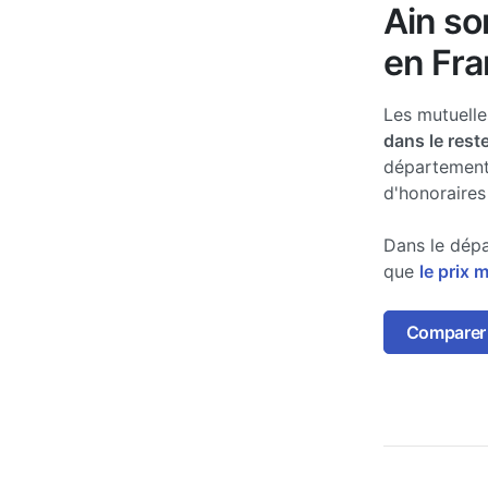
Ain so
en Fra
Les mutuell
dans le rest
département
d'honoraires
Dans le dépa
que
le prix 
Comparer l