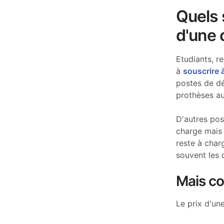
Quels s
d'une 
Etudiants, re
à
souscrire 
postes de d
prothèses au
D'autres po
charge mais 
reste à char
souvent les 
Mais c
Le prix d'un