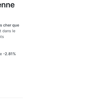
yenne
s cher que
t dans le
ts
de
-2.81%