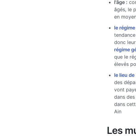
l'âge :
com
âgés, le 
en moyen
le régime
tendance 
donc leur
régime g
que le ré
élevés pou
le lieu de
des dépas
vont paye
dans des
dans cett
Ain
Les mu