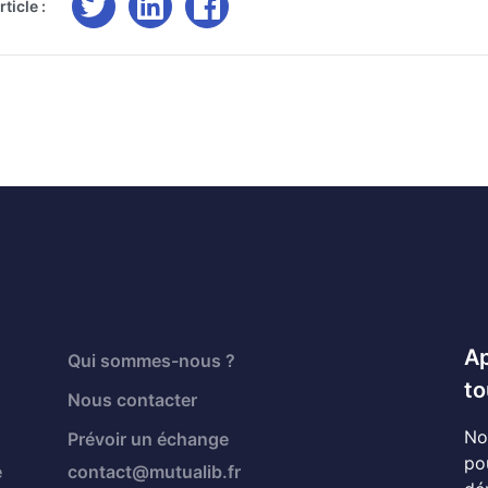
ticle :
Ap
Qui sommes-nous ?
to
Nous contacter
No
Prévoir un échange
po
é
contact@mutualib.fr