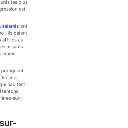
urés les plus
ogression est
 salariés
ont
 ; ils paient
affiliés au
ses assurés
c moins
 pratiquent
a France)
qui habitent
ésentons
ières-sur-
sur-