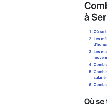
Comb
à Ser
Où se t
Les méd
d'honor
Les mut
moyenn
Combien
Combien
salarié
Combien
Où se 