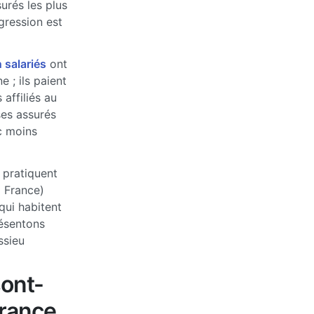
urés les plus
ogression est
 salariés
ont
 ; ils paient
affiliés au
ses assurés
c moins
 pratiquent
a France)
qui habitent
ésentons
ssieu
sont-
France