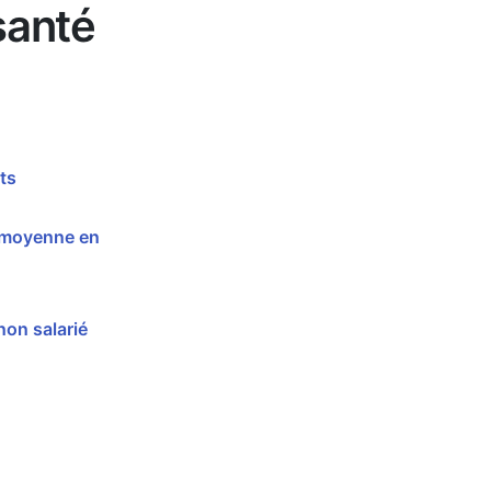
santé
ts
n moyenne en
non salarié