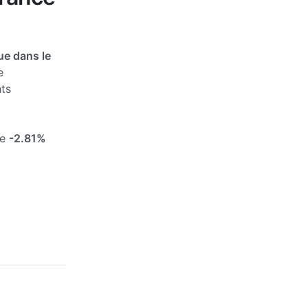
ue dans le
e
ts
de
-2.81%