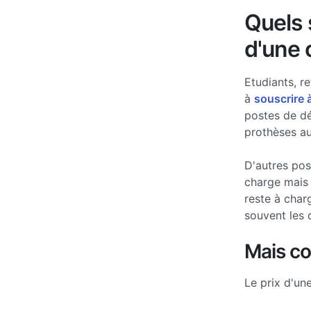
Quels s
d'une 
Etudiants, re
à
souscrire 
postes de d
prothèses au
D'autres po
charge mais 
reste à char
souvent les 
Mais c
Le prix d'un