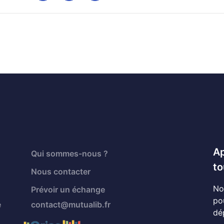
Ap
Qui sommes-nous ?
to
Nous contacter
No
Prévoir un échange
po
é
contact@mutualib.fr
dé