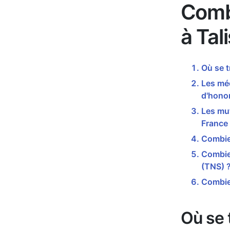
Comb
à Tal
Où se t
Les méd
d'honor
Les mut
France
Combien
Combien
(TNS) 
Combien
Où se 