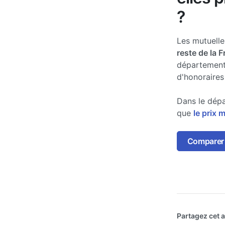
?
Les mutuell
reste de la 
département
d'honoraires
Dans le dépa
que
le prix 
Comparer l
Partagez cet ar