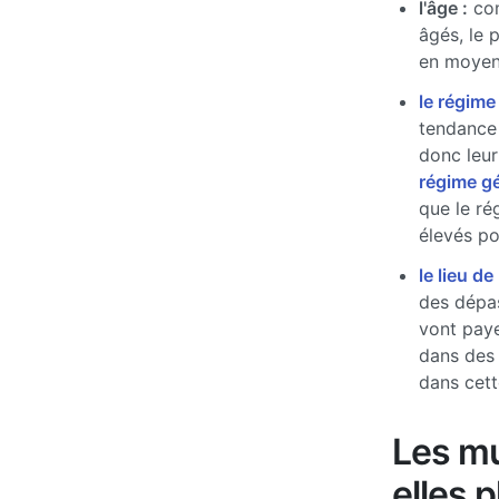
l'âge :
com
âgés, le 
en moyen
le régime
tendance 
donc leur
régime g
que le ré
élevés pou
le lieu de
des dépas
vont paye
dans des
dans cett
Les mu
elles 