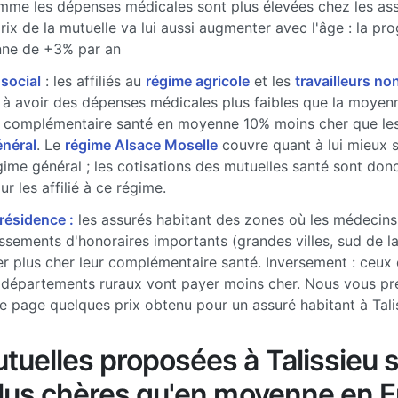
me les dépenses médicales sont plus élevées chez les ass
prix de la mutuelle va lui aussi augmenter avec l'âge : la pr
ne de +3% par an
 social
: les affiliés au
régime agricole
et les
travailleurs non
à avoir des dépenses médicales plus faibles que la moyenne
 complémentaire santé en moyenne 10% moins cher que les 
énéral
. Le
régime Alsace Moselle
couvre quant à lui mieux 
gime général ; les cotisations des mutuelles santé sont don
r les affilié à ce régime.
 résidence :
les assurés habitant des zones où les médecins
sements d'honoraires importants (grandes villes, sud de l
r plus cher leur complémentaire santé. Inversement : ceux 
 départements ruraux vont payer moins cher. Nous vous pr
e page quelques prix obtenu pour un assuré habitant à Tali
tuelles proposées à Talissieu 
plus chères qu'en moyenne en 