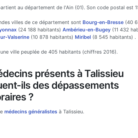
partient au département de l'Ain (01). Son code postal est 1
ndes villes de ce département sont
Bourg-en-Bresse
(40 6
yonnax
(24 188 habitants)
Ambérieu-en-Bugey
(11 432 hab
ur-Valserine
(10 878 habitants)
Miribel
(8 545 habitants) .
 une ville peuplée de 405 habitants (chiffres 2016).
decins présents à Talissieu
uent-ils des dépassements
raires ?
de
médecins généralistes
à Talissieu.