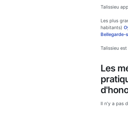
Talissieu ap
Les plus gra
habitants)
O
Bellegarde-s
Talissieu est
Les mé
pratiq
d'hono
Il n'y a pas 