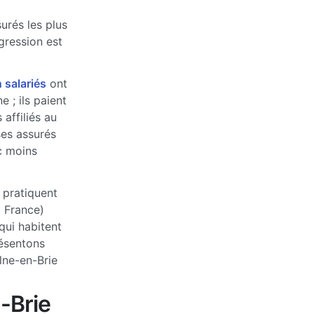
urés les plus
ogression est
 salariés
ont
 ; ils paient
affiliés au
ses assurés
c moins
 pratiquent
a France)
qui habitent
ésentons
lne-en-Brie
-Brie