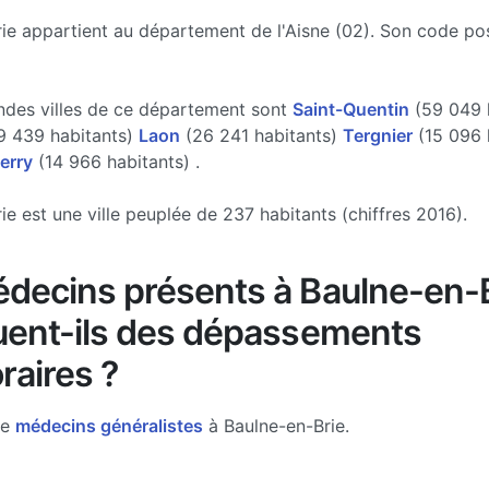
ie appartient au département de l'Aisne (02). Son code pos
ndes villes de ce département sont
Saint-Quentin
(59 049 h
 439 habitants)
Laon
(26 241 habitants)
Tergnier
(15 096 
erry
(14 966 habitants) .
ie est une ville peuplée de 237 habitants (chiffres 2016).
decins présents à Baulne-en-
uent-ils des dépassements
raires ?
de
médecins généralistes
à Baulne-en-Brie.