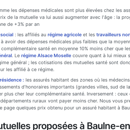
me les dépenses médicales sont plus élevées chez les ass
prix de la mutuelle va lui aussi augmenter avec l'âge : la pr
ne de +3% par an
 social
: les affiliés au
régime agricole
et les
travailleurs non
à avoir des dépenses médicales plus faibles que la moyenne
 complémentaire santé en moyenne 10% moins cher que les 
énéral
. Le
régime Alsace Moselle
couvre quant à lui mieux 
gime général ; les cotisations des mutuelles santé sont don
r les affilié à ce régime.
 résidence :
les assurés habitant des zones où les médecins
sements d'honoraires importants (grandes villes, sud de l
r plus cher leur complémentaire santé. Inversement : ceux 
 départements ruraux vont payer moins cher. Nous vous pr
e page quelques prix obtenu pour un assuré habitant à Bau
tuelles proposées à Baulne-en