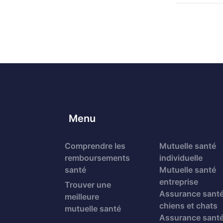
Menu
Comprendre les
Mutuelle santé
remboursements
individuelle
santé
Mutuelle santé
entreprise
Trouver une
Assurance sant
meilleure
chiens et chats
mutuelle santé
Assurance sant