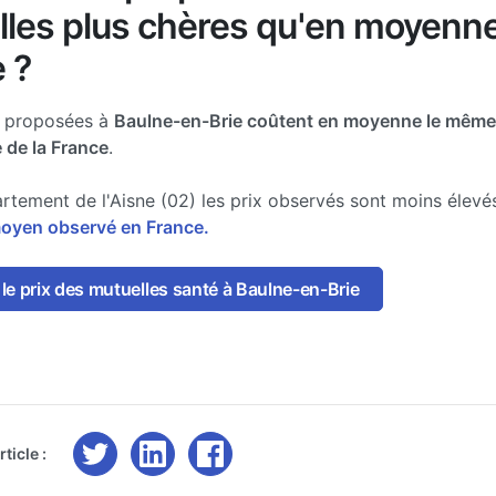
lles plus chères qu'en moyenn
 ?
e proposées à
Baulne-en-Brie coûtent en moyenne le même 
e de la France
.
rtement de l'Aisne (02) les prix observés sont moins élev
moyen observé en France.
e prix des mutuelles santé à Baulne-en-Brie
ticle :