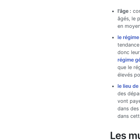
l'âge :
com
âgés, le 
en moyen
le régime
tendance 
donc leur
régime g
que le ré
élevés pou
le lieu de
des dépas
vont paye
dans des
dans cett
Les mu