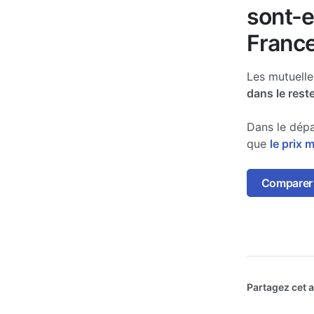
sont-e
France
Les mutuell
dans le rest
Dans le dépa
que
le prix 
Comparer l
Partagez cet ar