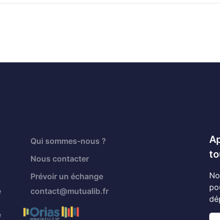
Ap
Qui sommes-nous ?
to
Nous contacter
No
Prévoir un échange
po
é
contact@mutualib.fr
dé
é