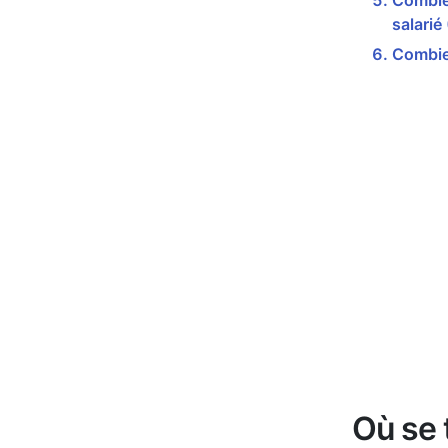
Combien
salarié
Combien
Où se 