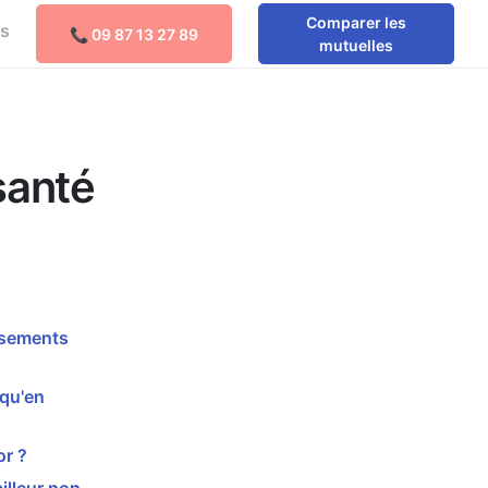
Comparer les
os
📞 09 87 13 27 89
Comparer les mutuelles
mutuelles
santé
ssements
 qu'en
or ?