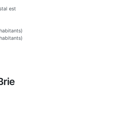
tal est
abitants)
habitants)
Brie