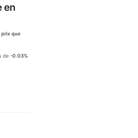
e en
prix que
és de
-0.03%