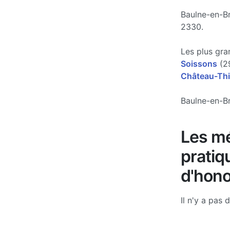
Baulne-en-Br
2330.
Les plus gra
Soissons
(29
Château-Thi
Baulne-en-Br
Les mé
pratiq
d'hono
Il n'y a pas 