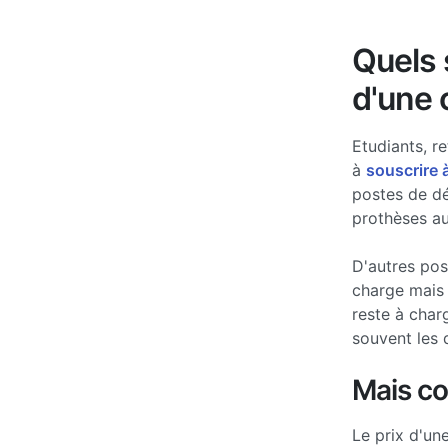
Quels s
d'une 
Etudiants, re
à
souscrire 
postes de d
prothèses au
D'autres po
charge mais 
reste à char
souvent les 
Mais c
Le prix d'un