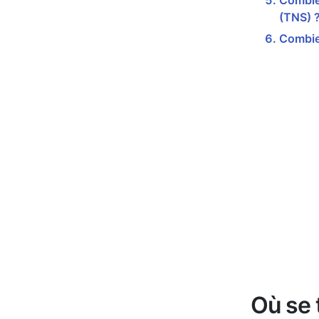
Combien
(TNS) 
Combie
Où se 