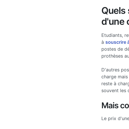
Quels s
d'une 
Etudiants, re
à
souscrire 
postes de d
prothèses au
D'autres po
charge mais 
reste à char
souvent les 
Mais c
Le prix d'un