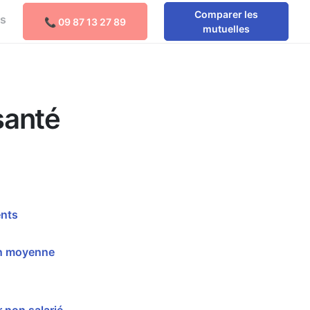
Comparer les
os
📞 09 87 13 27 89
Comparer les mutuelles
mutuelles
santé
ents
en moyenne