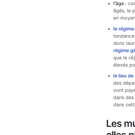
l'âge :
com
âgés, le 
en moyen
le régime
tendance 
donc leur
régime g
que le ré
élevés pou
le lieu de
des dépas
vont paye
dans des
dans cett
Les mu
elles 