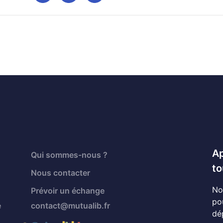
Ap
Qui sommes-nous ?
to
Nous contacter
No
Prévoir un échange
po
é
contact@mutualib.fr
dé