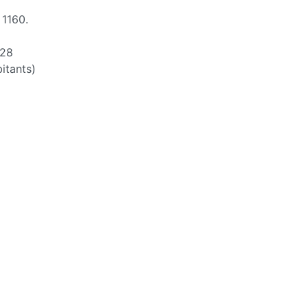
 1160.
28
itants)