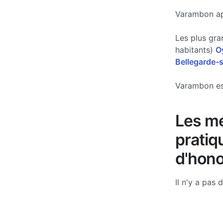
Varambon app
Les plus gra
habitants)
O
Bellegarde-s
Varambon est
Les m
pratiq
d'hono
Il n'y a pas 