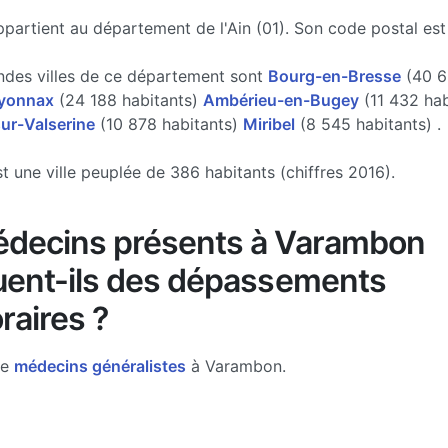
artient au département de l'Ain (01). Son code postal est
ndes villes de ce département sont
Bourg-en-Bresse
(40 6
yonnax
(24 188 habitants)
Ambérieu-en-Bugey
(11 432 hab
ur-Valserine
(10 878 habitants)
Miribel
(8 545 habitants) .
 une ville peuplée de 386 habitants (chiffres 2016).
édecins présents à Varambon
uent-ils des dépassements
raires ?
de
médecins généralistes
à Varambon.