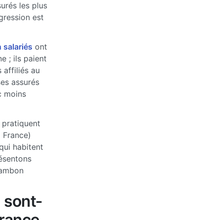
urés les plus
ogression est
 salariés
ont
 ; ils paient
affiliés au
ses assurés
c moins
 pratiquent
a France)
qui habitent
ésentons
rambon
 sont-
France