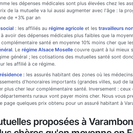
me les dépenses médicales sont plus élevées chez les ass
prix de la mutuelle va lui aussi augmenter avec l'âge : la pr
ne de +3% par an
 social
: les affiliés au
régime agricole
et les
travailleurs non
à avoir des dépenses médicales plus faibles que la moyenne
 complémentaire santé en moyenne 10% moins cher que les 
énéral
. Le
régime Alsace Moselle
couvre quant à lui mieux 
gime général ; les cotisations des mutuelles santé sont don
r les affilié à ce régime.
 résidence :
les assurés habitant des zones où les médecins
sements d'honoraires importants (grandes villes, sud de l
r plus cher leur complémentaire santé. Inversement : ceux 
 départements ruraux vont payer moins cher. Nous vous pr
e page quelques prix obtenu pour un assuré habitant à Va
tuelles proposées à Varambon
plus chères qu'en moyenne en 