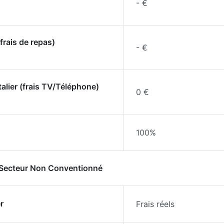
- €
frais de repas)
- €
talier (frais TV/Téléphone)
0 €
100%
- Secteur Non Conventionné
r
Frais réels