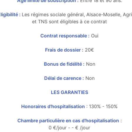
Age limite de souscription :
Entre 18 et 90 ans.
ligibilité :
Les régimes sociale général, Alsace-Moselle, Agr
et TNS sont éligibles à ce contrat
Contrat responsable :
Oui
Frais de dossier :
20€
Bonus de fidélité :
Non
Délai de carence :
Non
LES GARANTIES
Honoraires d'hospitalisation
: 130% - 150%
Chambre particulière en cas d'hospitalisation
:
0 €/jour - - € /jour