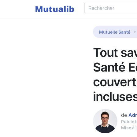
Mutuelle Santé
Tout sav
Santé E
couvertu
incluse
de
Adr
Publié 
Mise à 