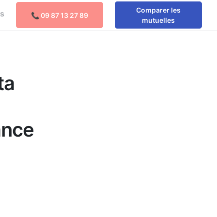
Comparer les
os
📞 09 87 13 27 89
Comparer les mutuelles
mutuelles
ta
ance