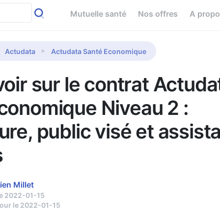
Mutuelle santé
Nos offres
A prop
Actudata
Actudata Santé Economique
oir sur le contrat Actuda
conomique Niveau 2 :
re, public visé et assist
s
ien Millet
le 2022-01-15
jour le 2022-01-15