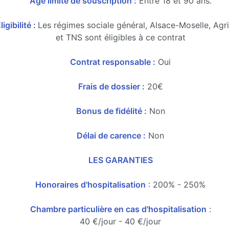
Age limite de souscription :
Entre 18 et 90 ans.
ligibilité :
Les régimes sociale général, Alsace-Moselle, Agr
et TNS sont éligibles à ce contrat
Contrat responsable :
Oui
Frais de dossier :
20€
Bonus de fidélité :
Non
Délai de carence :
Non
LES GARANTIES
Honoraires d'hospitalisation
: 200% - 250%
Chambre particulière en cas d'hospitalisation
:
40 €/jour - 40 €/jour