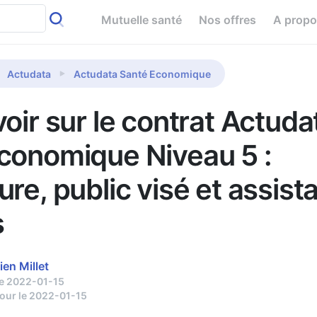
Mutuelle santé
Nos offres
A prop
Actudata
Actudata Santé Economique
oir sur le contrat Actuda
conomique Niveau 5 :
re, public visé et assist
s
ien Millet
le 2022-01-15
jour le 2022-01-15