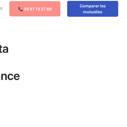
Comparer les
os
📞 09 87 13 27 89
Comparer les mutuelles
mutuelles
ta
ance