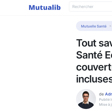
Mutuelle Santé
Tout sav
Santé E
couvertu
incluse
de
Adr
Publié 
Mise à 