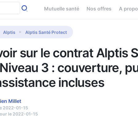
Mutuelle santé
Nos offres
A prop
Alptis
Alptis Santé Protect
oir sur le contrat Alptis 
Niveau 3 : couverture, pu
assistance incluses
ien Millet
le 2022-01-15
jour le 2022-01-15