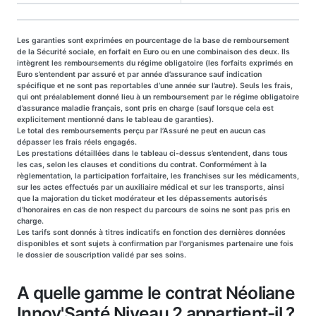
Les garanties sont exprimées en pourcentage de la base de remboursement
de la Sécurité sociale, en forfait en Euro ou en une combinaison des deux. Ils
intègrent les remboursements du régime obligatoire (les forfaits exprimés en
Euro s’entendent par assuré et par année d’assurance sauf indication
spécifique et ne sont pas reportables d’une année sur l’autre). Seuls les frais,
qui ont préalablement donné lieu à un remboursement par le régime obligatoire
d’assurance maladie français, sont pris en charge (sauf lorsque cela est
explicitement mentionné dans le tableau de garanties).
Le total des remboursements perçu par l’Assuré ne peut en aucun cas
dépasser les frais réels engagés.
Les prestations détaillées dans le tableau ci-dessus s’entendent, dans tous
les cas, selon les clauses et conditions du contrat. Conformément à la
règlementation, la participation forfaitaire, les franchises sur les médicaments,
sur les actes effectués par un auxiliaire médical et sur les transports, ainsi
que la majoration du ticket modérateur et les dépassements autorisés
d’honoraires en cas de non respect du parcours de soins ne sont pas pris en
charge.
Les tarifs sont donnés à titres indicatifs en fonction des dernières données
disponibles et sont sujets à confirmation par l'organismes partenaire une fois
le dossier de souscription validé par ses soins.
A quelle gamme le contrat Néoliane
Innov'Santé Niveau 2 appartient-il ?