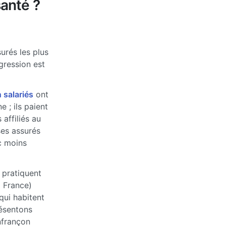
anté ?
urés les plus
ogression est
 salariés
ont
 ; ils paient
affiliés au
ses assurés
c moins
 pratiquent
a France)
qui habitent
ésentons
nfrançon