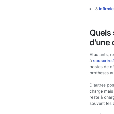
3
infirmie
Quels s
d'une 
Etudiants, re
à
souscrire 
postes de d
prothèses au
D'autres po
charge mais 
reste à char
souvent les 