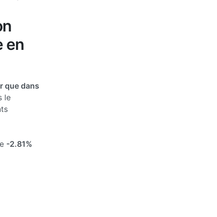
on
e en
r que dans
 le
ts
de
-2.81%