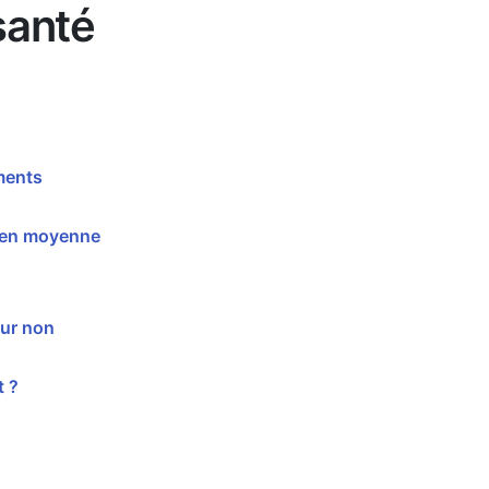
santé
ments
u'en moyenne
?
eur non
t ?