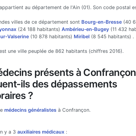
ppartient au département de l'Ain (01). Son code postal es
ndes villes de ce département sont
Bourg-en-Bresse
(40 6
yonnax
(24 188 habitants)
Ambérieu-en-Bugey
(11 432 hab
ur-Valserine
(10 878 habitants)
Miribel
(8 545 habitants) .
st une ville peuplée de 862 habitants (chiffres 2016).
decins présents à Confrançon
uent-ils des dépassements
raires ?
de
médecins généralistes
à Confrançon.
n y a 3
auxiliaires médicaux
: