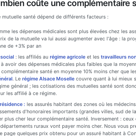
ombien coûte une complémentaire s
e mutuelle santé dépend de différents facteurs :
me les dépenses médicales sont plus élevées chez les ass
prix de la mutuelle va lui aussi augmenter avec l'âge : la pr
ne de +3% par an
 social
: les affiliés au
régime agricole
et les
travailleurs non
à avoir des dépenses médicales plus faibles que la moyenne
 complémentaire santé en moyenne 10% moins cher que les 
énéral
. Le
régime Alsace Moselle
couvre quant à lui mieux 
gime général ; les cotisations des mutuelles santé sont don
r les affilié à ce régime.
 résidence :
les assurés habitant des zones où les médecins
sements d'honoraires importants (grandes villes, sud de l
r plus cher leur complémentaire santé. Inversement : ceux 
 départements ruraux vont payer moins cher. Nous vous pr
e page quelques prix obtenu pour un assuré habitant à Co