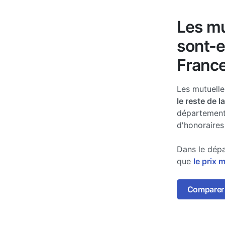
Les mu
sont-e
France
Les mutuell
le reste de l
département
d'honoraires
Dans le dépa
que
le prix 
Comparer 