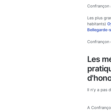
Confrançon a
Les plus gra
habitants)
O
Bellegarde-s
Confrançon e
Les mé
pratiq
d'hono
Il n'y a pas 
A Confranço