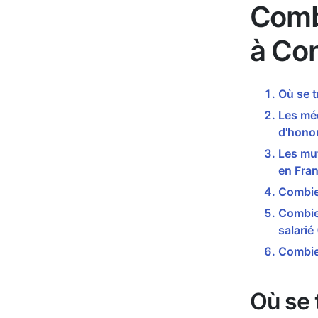
Comb
à Co
Où se 
Les mé
d'honor
Les mu
en Fran
Combie
Combien
salarié
Combie
Où se 