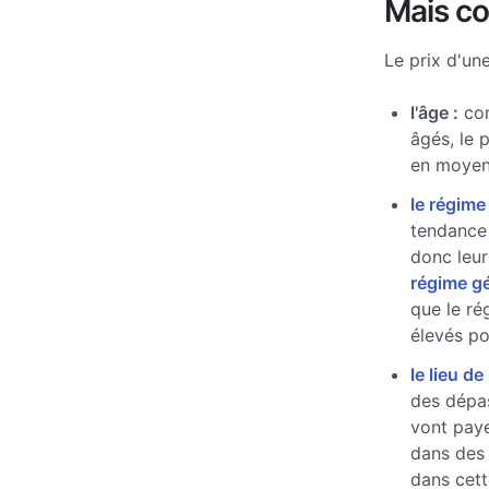
Mais c
Le prix d'un
l'âge :
com
âgés, le 
en moyen
le régime
tendance 
donc leur
régime g
que le ré
élevés pou
le lieu de
des dépas
vont paye
dans des
dans cett