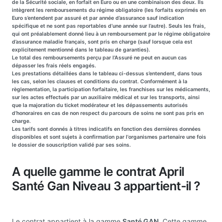
de la Sécurité sociale, en forfait en Euro ou en une combinaison des deux. Ils
intègrent les remboursements du régime obligatoire (les forfaits exprimés en
Euro s’entendent par assuré et par année d’assurance sauf indication
spécifique et ne sont pas reportables d’une année sur l’autre). Seuls les frais,
qui ont préalablement donné lieu à un remboursement par le régime obligatoire
d’assurance maladie français, sont pris en charge (sauf lorsque cela est
explicitement mentionné dans le tableau de garanties).
Le total des remboursements perçu par l’Assuré ne peut en aucun cas
dépasser les frais réels engagés.
Les prestations détaillées dans le tableau ci-dessus s’entendent, dans tous
les cas, selon les clauses et conditions du contrat. Conformément à la
règlementation, la participation forfaitaire, les franchises sur les médicaments,
sur les actes effectués par un auxiliaire médical et sur les transports, ainsi
que la majoration du ticket modérateur et les dépassements autorisés
d’honoraires en cas de non respect du parcours de soins ne sont pas pris en
charge.
Les tarifs sont donnés à titres indicatifs en fonction des dernières données
disponibles et sont sujets à confirmation par l'organismes partenaire une fois
le dossier de souscription validé par ses soins.
A quelle gamme le contrat April
Santé Gan Niveau 3 appartient-il ?
Le contrat appartient à la gamme
Santé GAN
. Cette gamme