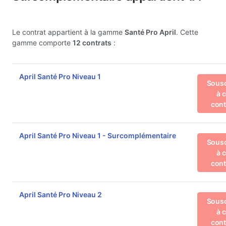
Le contrat appartient à la gamme
Santé Pro April
. Cette
gamme comporte
12 contrats
:
April Santé Pro Niveau 1
Sousc
à 
cont
April Santé Pro Niveau 1 - Surcomplémentaire
Sousc
à 
cont
April Santé Pro Niveau 2
Sousc
à 
cont