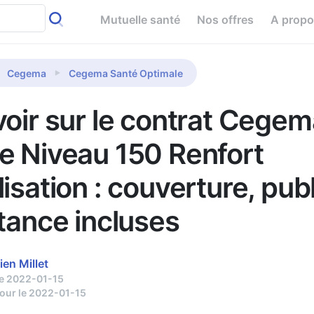
Mutuelle santé
Nos offres
A prop
Cegema
Cegema Santé Optimale
voir sur le contrat Cegem
e Niveau 150 Renfort
isation : couverture, publ
stance incluses
ien Millet
le 2022-01-15
jour le 2022-01-15