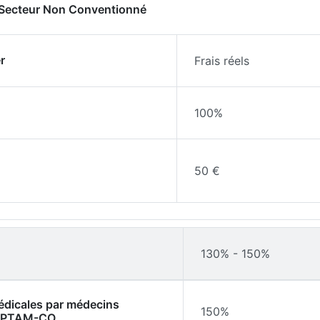
- Secteur Non Conventionné
r
Frais réels
100%
50 €
130% - 150%
médicales par médecins
150%
l'OPTAM-CO