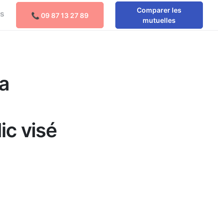
Comparer les
os
📞 09 87 13 27 89
Comparer les mutuelles
mutuelles
a
ic visé