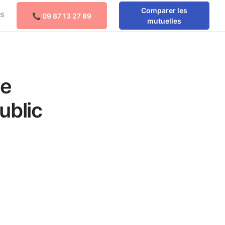
Comparer les
os
📞 09 87 13 27 89
Comparer les mutuelles
mutuelles
ne
ublic