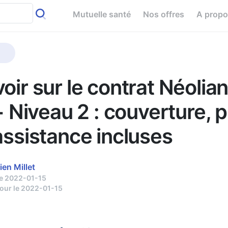
Mutuelle santé
Nos offres
A prop
oir sur le contrat Néolia
 + Niveau 2 : couverture, p
assistance incluses
ien Millet
le 2022-01-15
jour le 2022-01-15