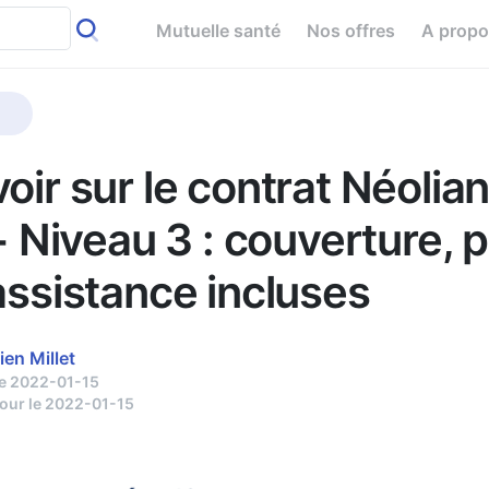
Mutuelle santé
Nos offres
A prop
oir sur le contrat Néolia
 + Niveau 3 : couverture, 
assistance incluses
ien Millet
le 2022-01-15
jour le 2022-01-15