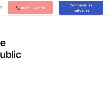
Comparer les
os
📞 09 87 13 27 89
Comparer les mutuelles
mutuelles
ne
public