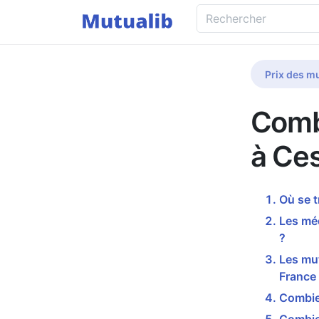
Prix des mu
Comb
à Ce
Où se 
Les mé
?
Les mu
France
Combie