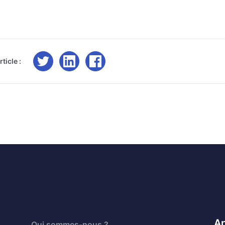
ticle :
Ap
Qui sommes-nous ?