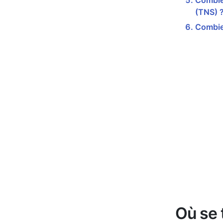
Combien
(TNS) 
Combie
Où se 