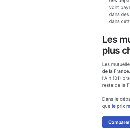
des dépas
vont paye
dans des
dans cett
Les mu
plus c
Les mutuell
de la France
l'Ain (01) p
reste de la F
Dans le dépa
que
le prix 
Comparer 