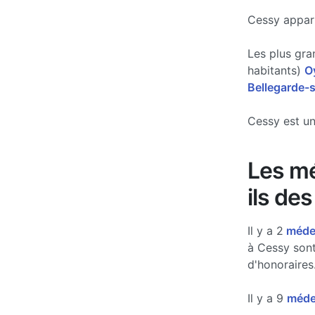
Cessy appart
Les plus gra
habitants)
O
Bellegarde-s
Cessy est un
Les mé
ils de
Il y a 2
médec
à Cessy sont
d'honoraires
Il y a 9
médec