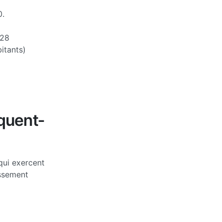
0.
28
itants)
quent-
qui exercent
assement