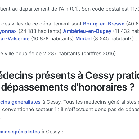
ient au département de l'Ain (01). Son code postal est 117
ndes villes de ce département sont
Bourg-en-Bresse
(40 6
yonnax
(24 188 habitants)
Ambérieu-en-Bugey
(11 432 hab
ur-Valserine
(10 878 habitants)
Miribel
(8 545 habitants) .
e ville peuplée de 2 287 habitants (chiffres 2016).
decins présents à Cessy prati
s dépassements d'honoraires ?
ins généralistes
à Cessy. Tous les médecins généralistes 
 conventionné secteur 1 : il n'effectuent donc pas de dép
.
ins spécialistes
à Cessy :