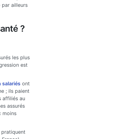
par ailleurs
anté ?
urés les plus
ogression est
 salariés
ont
 ; ils paient
affiliés au
ses assurés
c moins
 pratiquent