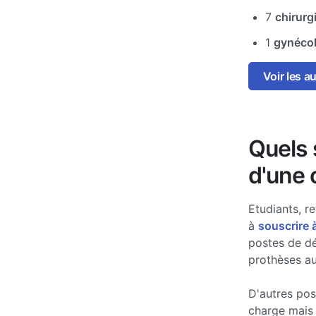
7
chirurg
1
gynécol
Voir les a
Quels s
d'une 
Etudiants, re
à
souscrire 
postes de d
prothèses au
D'autres po
charge mais 