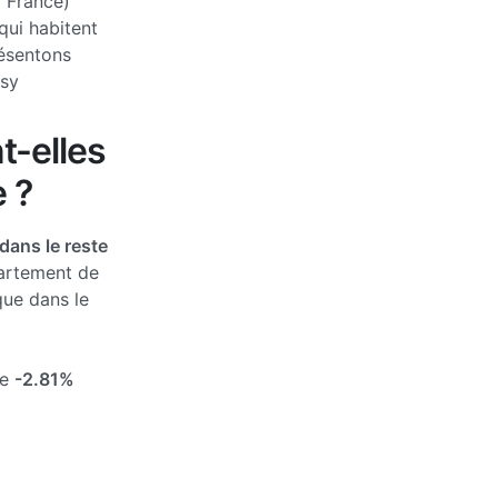
a France)
qui habitent
ésentons
ssy
t-elles
 ?
ans le reste
partement de
que dans le
de
-2.81%