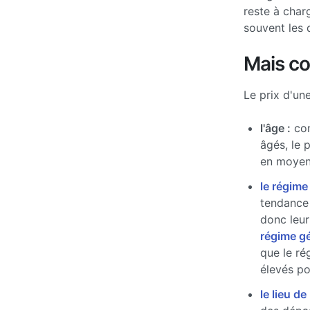
reste à char
souvent les 
Mais c
Le prix d'un
l'âge :
com
âgés, le 
en moyen
le régime
tendance 
donc leur
régime g
que le ré
élevés pou
le lieu de