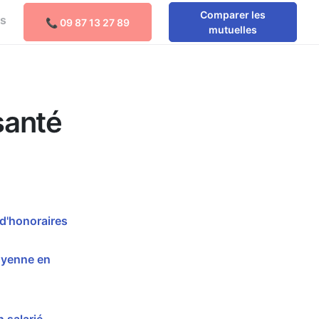
Comparer les
os
📞 09 87 13 27 89
Comparer les mutuelles
mutuelles
santé
d'honoraires
oyenne en