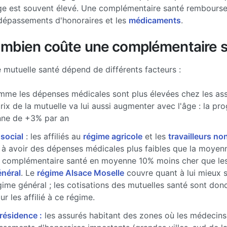
ge est souvent élevé. Une complémentaire santé rembourse 
dépassements d'honoraires et les
médicaments
.
ombien coûte une complémentaire s
e mutuelle santé dépend de différents facteurs :
me les dépenses médicales sont plus élevées chez les ass
prix de la mutuelle va lui aussi augmenter avec l'âge : la pr
ne de +3% par an
 social
: les affiliés au
régime agricole
et les
travailleurs non
à avoir des dépenses médicales plus faibles que la moyenne
 complémentaire santé en moyenne 10% moins cher que les 
énéral
. Le
régime Alsace Moselle
couvre quant à lui mieux 
gime général ; les cotisations des mutuelles santé sont don
r les affilié à ce régime.
 résidence :
les assurés habitant des zones où les médecins