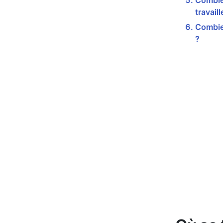
Combie
travail
Combie
?