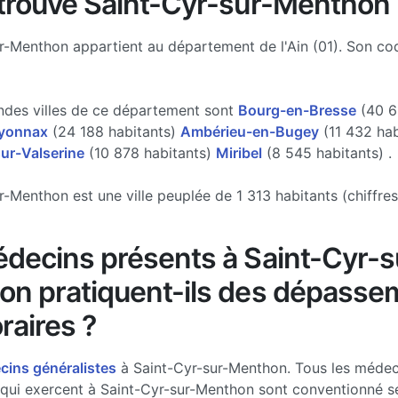
trouve Saint-Cyr-sur-Menthon 
r-Menthon appartient au département de l'Ain (01). Son co
ndes villes de ce département sont
Bourg-en-Bresse
(40 6
yonnax
(24 188 habitants)
Ambérieu-en-Bugey
(11 432 hab
ur-Valserine
(10 878 habitants)
Miribel
(8 545 habitants) .
r-Menthon est une ville peuplée de 1 313 habitants (chiffres
decins présents à Saint-Cyr-s
n pratiquent-ils des dépasse
raires ?
ins généralistes
à Saint-Cyr-sur-Menthon. Tous les médec
 qui exercent à Saint-Cyr-sur-Menthon sont conventionné sec