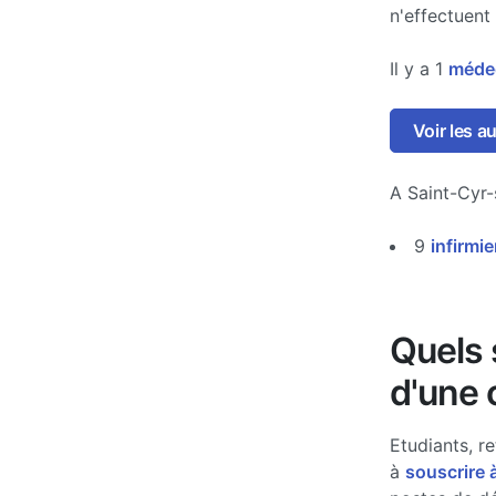
n'effectuent
Il y a 1
médec
Voir les a
A Saint-Cyr
9
infirmie
Quels s
d'une 
Etudiants, re
à
souscrire 