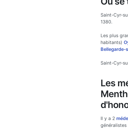
Où se 
Saint-Cyr-su
1380.
Les plus gra
habitants)
O
Bellegarde-s
Saint-Cyr-su
Les mé
Mentho
d'hono
Il y a 2
médec
généralistes