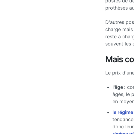
postes de d
prothèses au
D'autres po
charge mais 
reste à char
souvent les 
Mais c
Le prix d'un
l'âge :
com
âgés, le 
en moyen
le régime
tendance 
donc leur
régime g