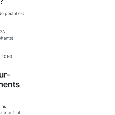
?
de postal est
28
itants)
 2016).
ur-
ments
ins
teur 1 : il