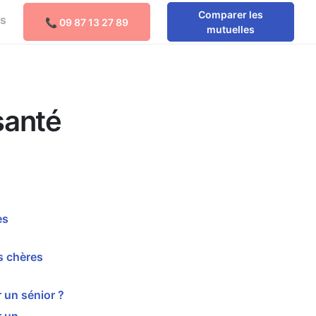
Comparer les
os
📞 09 87 13 27 89
Comparer les mutuelles
mutuelles
santé
es
s chères
 un sénior ?