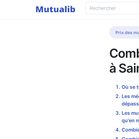
Prix des mu
Comb
à Sa
Où se 
Les méd
dépass
Les mut
qu'en 
Combie