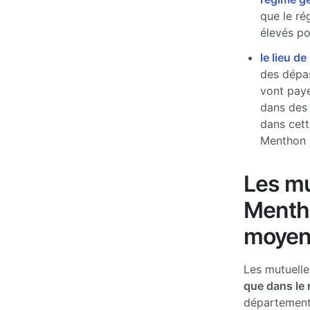
que le ré
élevés pou
le lieu de
des dépas
vont paye
dans des
dans cett
Menthon
Les mu
Mentho
moyen
Les mutuell
que dans le 
département