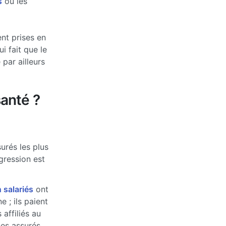
s
ou les
nt prises en
 fait que le
par ailleurs
anté ?
urés les plus
ogression est
 salariés
ont
 ; ils paient
affiliés au
ses assurés