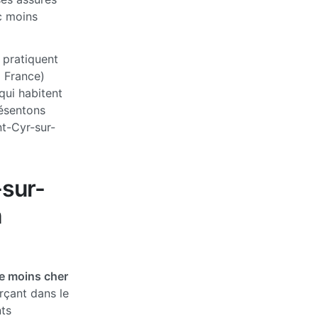
c moins
 pratiquent
a France)
qui habitent
ésentons
t-Cyr-sur-
-sur-
n
e moins cher
rçant dans le
ts