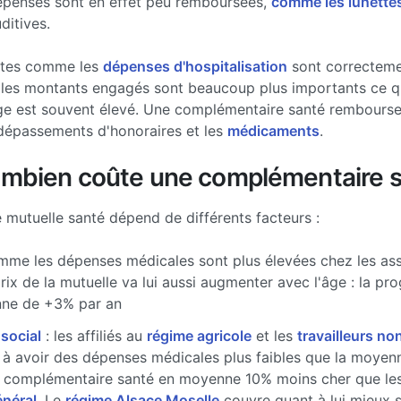
épenses sont en effet peu remboursées,
comme les lunette
ditives.
stes comme les
dépenses d'hospitalisation
sont correcteme
les montants engagés sont beaucoup plus importants ce qui
ge est souvent élevé. Une complémentaire santé rembourse 
dépassements d'honoraires et les
médicaments
.
ombien coûte une complémentaire s
e mutuelle santé dépend de différents facteurs :
me les dépenses médicales sont plus élevées chez les ass
prix de la mutuelle va lui aussi augmenter avec l'âge : la pr
ne de +3% par an
 social
: les affiliés au
régime agricole
et les
travailleurs non
à avoir des dépenses médicales plus faibles que la moyenne
 complémentaire santé en moyenne 10% moins cher que les 
énéral
. Le
régime Alsace Moselle
couvre quant à lui mieux 