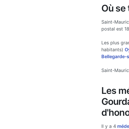
Où se 
Saint-Mauric
postal est 1
Les plus gra
habitants)
O
Bellegarde-s
Saint-Mauric
Les mé
Gourda
d'hono
Il y a 4
médec