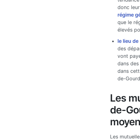
donc leur
régime g
que le ré
élevés pou
le lieu de
des dépas
vont paye
dans des
dans cett
de-Gourd
Les mu
de-Gou
moyen
Les mutuell