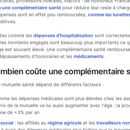
traités, professions libérales, inactifs : de nombreux Francai
à une complémentaire santé
pour réduire leur reste à charg
épenses sont en effet peu remboursées,
comme les lunette
ditives.
stes comme les
dépenses d'hospitalisation
sont correcteme
les montants engagés sont beaucoup plus importants ce qui
ge est souvent élevé. Une complémentaire santé rembourse 
dépassements d'honoraires et les
médicaments
.
ombien coûte une complémentaire s
e mutuelle santé dépend de différents facteurs :
me les dépenses médicales sont plus élevées chez les ass
prix de la mutuelle va lui aussi augmenter avec l'âge : la pr
ne de +3% par an
 social
: les affiliés au
régime agricole
et les
travailleurs non
à avoir des dépenses médicales plus faibles que la moyenne