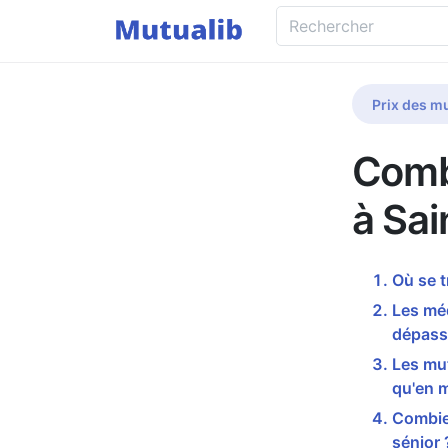
Prix des mu
Comb
à Sa
Où se 
Les mé
dépass
Les mu
qu'en 
Combie
sénior 