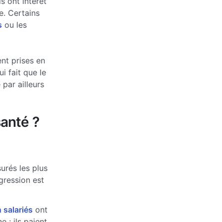
s ont intérêt
e. Certains
s
ou les
nt prises en
 fait que le
par ailleurs
anté ?
urés les plus
ogression est
 salariés
ont
 ; ils paient