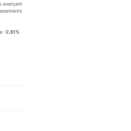
s exerçant
passements
de
-2.81%