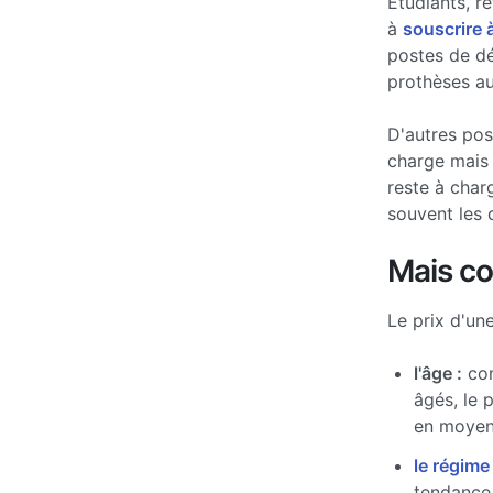
Etudiants, re
à
souscrire 
postes de d
prothèses au
D'autres po
charge mais 
reste à char
souvent les 
Mais c
Le prix d'un
l'âge :
com
âgés, le 
en moyen
le régime
tendance 