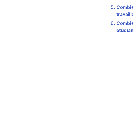
Combie
travail
Combie
étudian