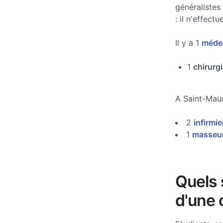
généralistes
: il n'effec
Il y a 1
médec
1
chirurg
A Saint-Mau
2
infirmie
1
masseur
Quels s
d'une 