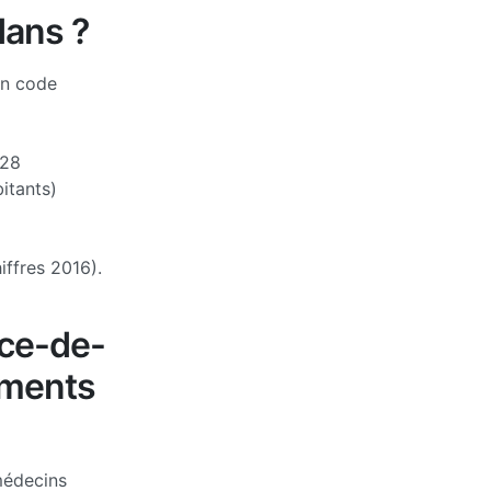
dans ?
on code
28
itants)
iffres 2016).
ice-de-
ements
médecins