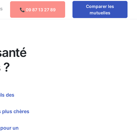
Comparer les
os
📞 09 87 13 27 89
Comparer les mutuelles
mutuelles
santé
 ?
ls des
 plus chères
 pour un