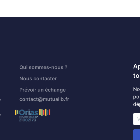
Ap
Qui sommes-nous ?
to
Nous contacter
No
Prévoir un échange
po
é
contact@mutualib.fr
dé
é