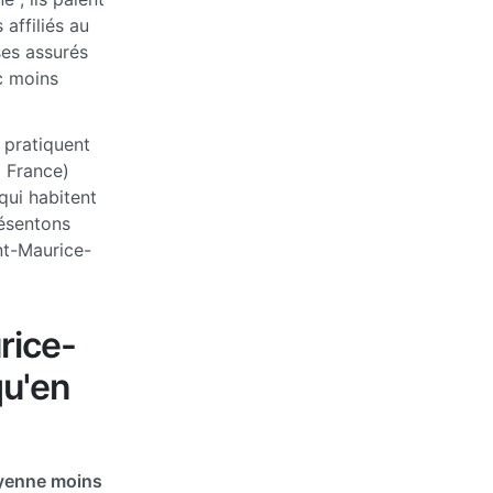
affiliés au
ses assurés
c moins
 pratiquent
a France)
qui habitent
ésentons
nt-Maurice-
rice-
qu'en
yenne moins