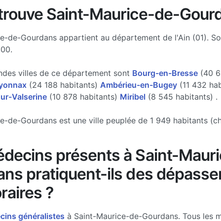
trouve Saint-Maurice-de-Gour
e-de-Gourdans appartient au département de l'Ain (01). S
800.
ndes villes de ce département sont
Bourg-en-Bresse
(40 6
yonnax
(24 188 habitants)
Ambérieu-en-Bugey
(11 432 hab
ur-Valserine
(10 878 habitants)
Miribel
(8 545 habitants) .
e-de-Gourdans est une ville peuplée de 1 949 habitants (ch
decins présents à Saint-Maur
ns pratiquent-ils des dépass
raires ?
ins généralistes
à Saint-Maurice-de-Gourdans. Tous les 