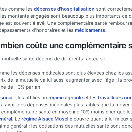
stes comme les
dépenses d'hospitalisation
sont correcteme
les montants engagés sont beaucoup plus importants ce qui
ge est souvent élevé. Une complémentaire santé rembourse 
dépassements d'honoraires et les
médicaments
.
ombien coûte une complémentaire s
e mutuelle santé dépend de différents facteurs :
me les dépenses médicales sont plus élevées chez les ass
prix de la mutuelle va lui aussi augmenter avec l'âge : la pr
ne de +3% par an
 social
: les affiliés au
régime agricole
et les
travailleurs non
à avoir des dépenses médicales plus faibles que la moyenne
 complémentaire santé en moyenne 10% moins cher que les 
énéral
. Le
régime Alsace Moselle
couvre quant à lui mieux 
gime général ; les cotisations des mutuelles santé sont don