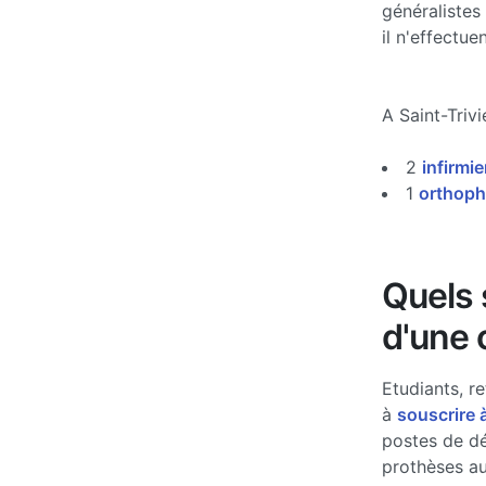
généralistes
il n'effectu
A Saint-Triv
2
infirmie
1
orthoph
Quels s
d'une 
Etudiants, re
à
souscrire 
postes de d
prothèses au