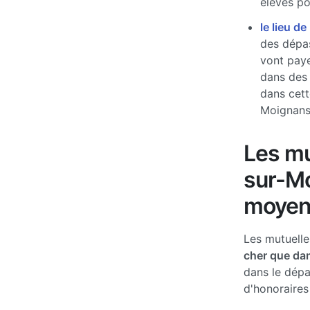
élevés pou
le lieu de
des dépas
vont paye
dans des
dans cett
Moignan
Les mu
sur-Mo
moyen
Les mutuell
cher que dan
dans le dépa
d'honoraires