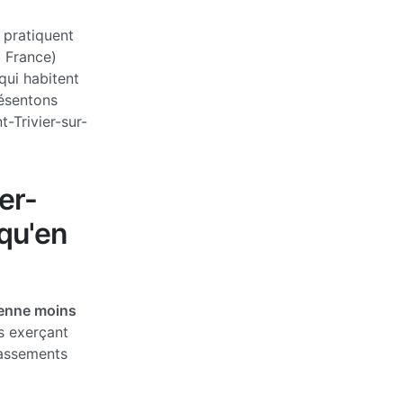
 pratiquent
a France)
qui habitent
ésentons
-Trivier-sur-
er-
qu'en
yenne moins
s exerçant
passements