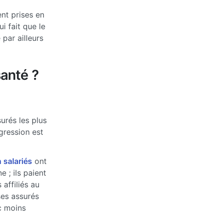
nt prises en
 fait que le
par ailleurs
anté ?
urés les plus
ogression est
 salariés
ont
 ; ils paient
affiliés au
ses assurés
c moins