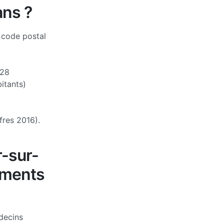
ans ?
 code postal
28
itants)
fres 2016).
r-sur-
ements
decins