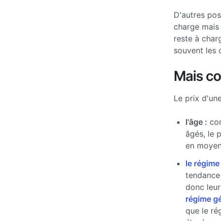
D'autres po
charge mais 
reste à char
souvent les 
Mais c
Le prix d'un
l'âge :
com
âgés, le 
en moyen
le régime
tendance 
donc leur
régime g
que le ré