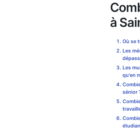
Comb
à Sai
Où se t
Les méd
dépass
Les mut
qu'en 
Combie
sénior 
Combie
travail
Combie
étudian