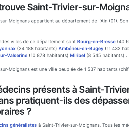
trouve Saint-Trivier-sur-Moign
r-sur-Moignans appartient au département de l'Ain (01). Son
ndes villes de ce département sont
Bourg-en-Bresse
(40 6
yonnax
(24 188 habitants)
Ambérieu-en-Bugey
(11 432 hab
ur-Valserine
(10 878 habitants)
Miribel
(8 545 habitants) .
r-sur-Moignans est une ville peuplée de 1 537 habitants (chif
decins présents à Saint-Trivie
ns pratiquent-ils des dépass
raires ?
ins généralistes
à Saint-Trivier-sur-Moignans. Tous les mé