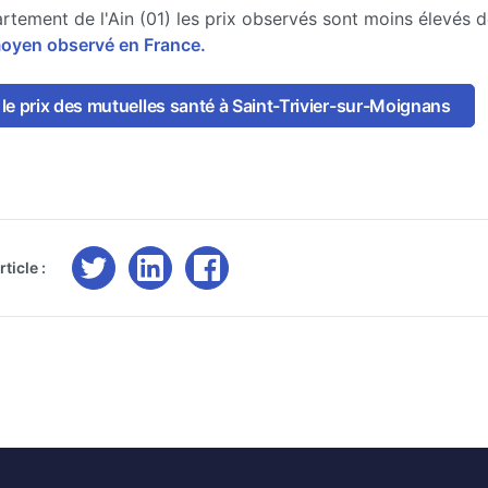
rtement de l'Ain (01) les prix observés sont moins élevés 
moyen observé en France.
e prix des mutuelles santé à Saint-Trivier-sur-Moignans
ticle :