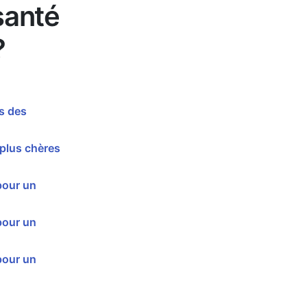
santé
?
s des
 plus chères
pour un
pour un
pour un