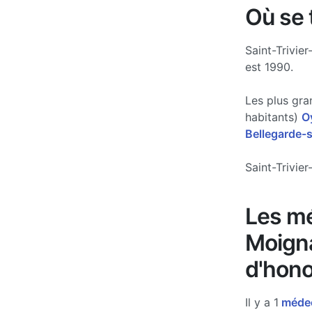
Où se 
Saint-Trivie
est 1990.
Les plus gra
habitants)
O
Bellegarde-s
Saint-Trivie
Les mé
Moigna
d'hono
Il y a 1
médec