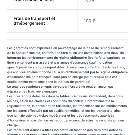
Frais de transport et
100 €
d'hébergement
Les garanties sont exprimées en pourcentage de la base de remboursement
de la Sécurité sociale, en forfait en Euro ou en une combinaison des deux. Ils
intègrent les remboursements du régime obligatoire (les forfaits exprimés en
Euro s’entendent par assuré et par année d’assurance sauf indication
spécifique et ne sont pas reportables d’une année sur l’autre). Seuls les frais,
qui ont préalablement donné lieu à un remboursement par le régime obligatoire
d’assurance maladie français, sont pris en charge (sauf lorsque cela est
explicitement mentionné dans le tableau de garanties).
Le total des remboursements perçu par l’Assuré ne peut en aucun cas
dépasser les frais réels engagés.
Les prestations détaillées dans le tableau ci-dessus s’entendent, dans tous
les cas, selon les clauses et conditions du contrat. Conformément à la
règlementation, la participation forfaitaire, les franchises sur les médicaments,
sur les actes effectués par un auxiliaire médical et sur les transports, ainsi
que la majoration du ticket modérateur et les dépassements autorisés
d’honoraires en cas de non respect du parcours de soins ne sont pas pris en
charge.
Les tarifs sont donnés à titres indicatifs en fonction des dernières données
disponibles et sont sujets à confirmation par l'organismes partenaire une fois