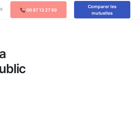
Comparer les
os
📞 09 87 13 27 89
Comparer les mutuelles
mutuelles
a
ublic