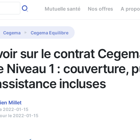
Mutuelle santé
Nos offres
A prop
Cegema
Cegema Equilibre
voir sur le contrat Cegem
e Niveau 1 : couverture, p
assistance incluses
ien Millet
le 2022-01-15
jour le 2022-01-15