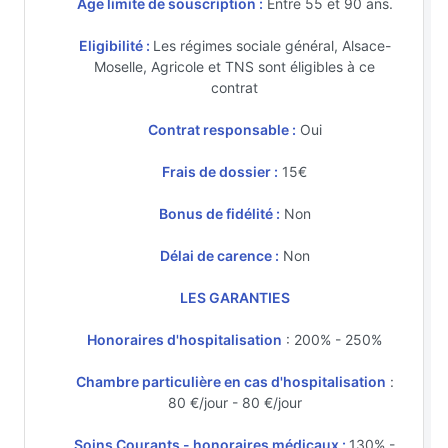
Age limite de souscription :
Entre 55 et 90 ans.
Eligibilité :
Les régimes sociale général, Alsace-
Moselle, Agricole et TNS sont éligibles à ce
contrat
Contrat responsable :
Oui
Frais de dossier :
15€
Bonus de fidélité :
Non
Délai de carence :
Non
LES GARANTIES
Honoraires d'hospitalisation
: 200% - 250%
Chambre particulière en cas d'hospitalisation
:
80 €/jour - 80 €/jour
Soins Courants - honoraires médicaux :
130% -