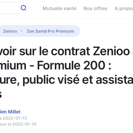
Mutuelle santé
Nos offres
A prop
Zenioo
Zen Santé Pro Premium
oir sur le contrat Zenioo
mium - Formule 200 :
re, public visé et assist
s
ien Millet
le 2022-01-15
jour le 2022-01-15