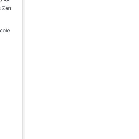
de 55
s Zen
icole