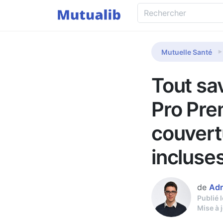
Mutuelle Santé
Tout sav
Pro Pre
couvertu
incluse
de
Adr
Publié 
Mise à 