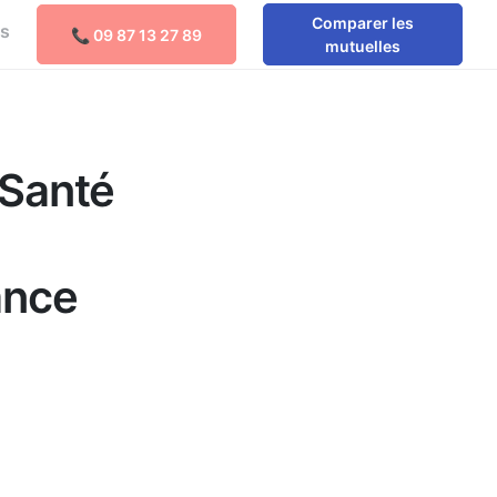
Comparer les
os
📞 09 87 13 27 89
Comparer les mutuelles
mutuelles
 Santé
ance