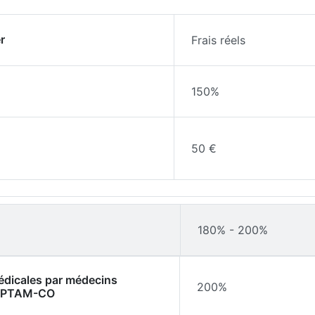
r
Frais réels
150%
50 €
180% - 200%
médicales par médecins
200%
l'OPTAM-CO