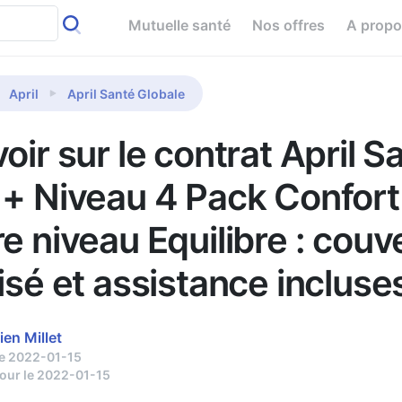
Mutuelle santé
Nos offres
A prop
April
April Santé Globale
oir sur le contrat April S
 + Niveau 4 Pack Confort
e niveau Equilibre : couv
isé et assistance incluse
ien Millet
le 2022-01-15
jour le 2022-01-15