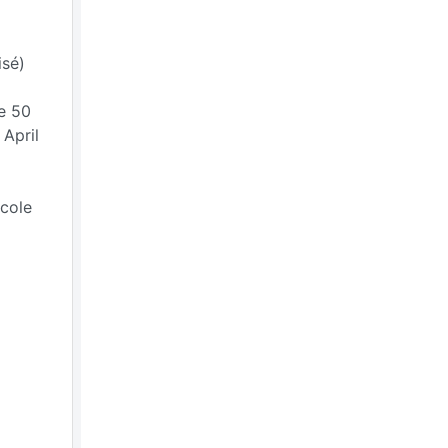
isé)
de 50
 April
icole