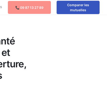
Comparer les
os
📞 09 87 13 27 89
Comparer les mutuelles
mutuelles
anté
 et
erture,
s