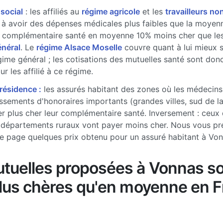
 social
: les affiliés au
régime agricole
et les
travailleurs non
à avoir des dépenses médicales plus faibles que la moyenne
 complémentaire santé en moyenne 10% moins cher que les 
énéral
. Le
régime Alsace Moselle
couvre quant à lui mieux 
gime général ; les cotisations des mutuelles santé sont don
r les affilié à ce régime.
 résidence :
les assurés habitant des zones où les médecins
sements d'honoraires importants (grandes villes, sud de l
r plus cher leur complémentaire santé. Inversement : ceux 
 départements ruraux vont payer moins cher. Nous vous pr
e page quelques prix obtenu pour un assuré habitant à Vo
tuelles proposées à Vonnas so
plus chères qu'en moyenne en 