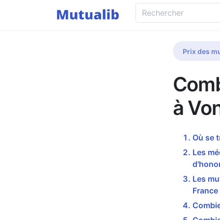
Prix des mu
Comb
à Vo
Où se 
Les mé
d'honor
Les mu
France
Combie