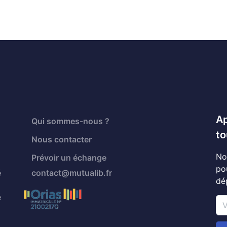
Ap
Qui sommes-nous ?
to
Nous contacter
No
Prévoir un échange
po
é
contact@mutualib.fr
dé
é