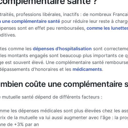
complémentaire santé ?
traités, professions libérales, inactifs : de nombreux Francai
à une complémentaire santé
pour réduire leur reste à charg
épenses sont en effet peu remboursées,
comme les lunette
ditives.
stes comme les
dépenses d'hospitalisation
sont correcteme
les montants engagés sont beaucoup plus importants ce qui
ge est souvent élevé. Une complémentaire santé rembourse 
dépassements d'honoraires et les
médicaments
.
ombien coûte une complémentaire s
e mutuelle santé dépend de différents facteurs :
me les dépenses médicales sont plus élevées chez les ass
prix de la mutuelle va lui aussi augmenter avec l'âge : la pr
ne de +3% par an