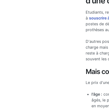
d'une 
Etudiants, re
à
souscrire 
postes de d
prothèses au
D'autres po
charge mais 
reste à char
souvent les 
Mais c
Le prix d'un
l'âge :
com
âgés, le 
en moyen