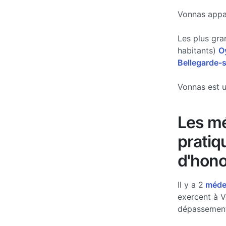
Vonnas appar
Les plus gra
habitants)
O
Bellegarde-s
Vonnas est u
Les mé
pratiq
d'hono
Il y a 2
médec
exercent à V
dépassement