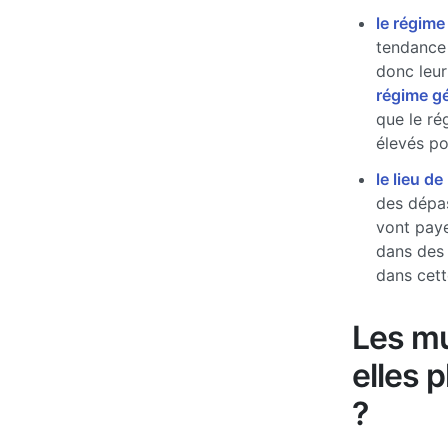
le régime
tendance 
donc leur
régime g
que le ré
élevés pou
le lieu de
des dépas
vont paye
dans des
dans cett
Les mu
elles 
?