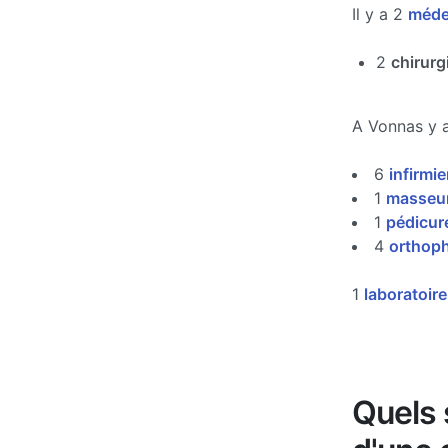
Il y a 2
médec
2
chirurg
A Vonnas y 
6
infirmie
1
masseur
1
pédicur
4
orthoph
1
laboratoir
Quels s