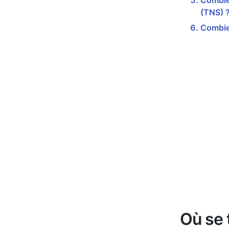
Combien
(TNS) 
Combie
Où se 