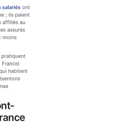
 salariés
ont
 ; ils paient
affiliés au
ses assurés
c moins
 pratiquent
a France)
qui habitent
ésentons
nnas
nt-
France