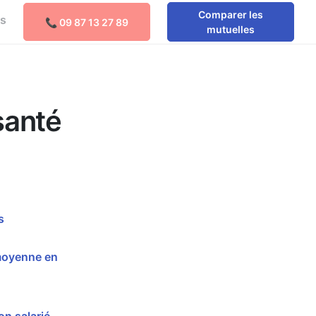
Comparer les
os
📞 09 87 13 27 89
Comparer les mutuelles
mutuelles
santé
s
 moyenne en