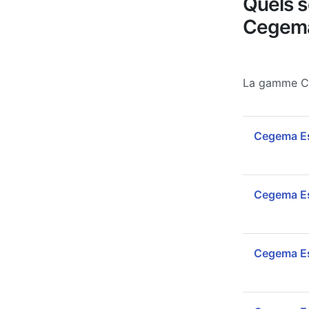
Quels s
Cegema
La gamme C
Cegema Es
Cegema Es
Cegema Es