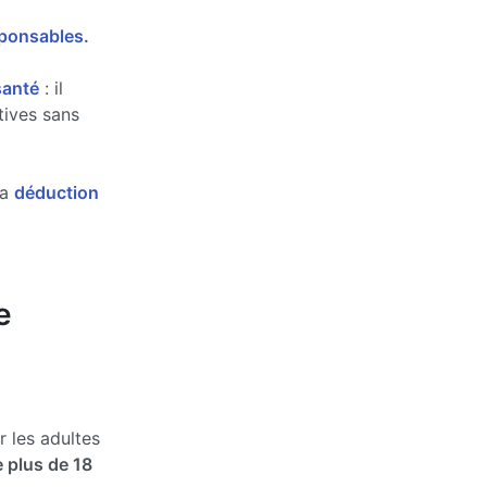
sponsables.
santé
: il
tives sans
la
déduction
e
 les adultes
 plus de 18