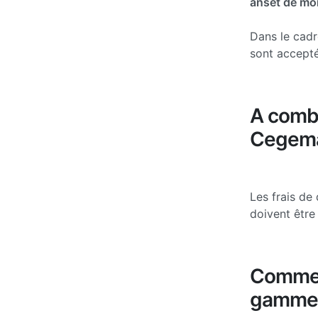
ans
et de mo
Dans le cadr
sont accepté
A combi
Cegema
Les frais de
doivent être 
Comment
gamme 