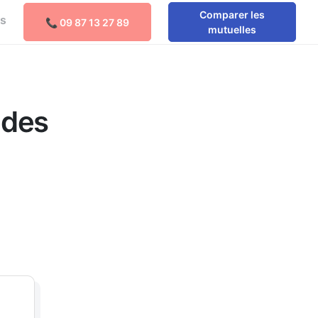
Comparer les
os
📞 09 87 13 27 89
Comparer les mutuelles
mutuelles
 des