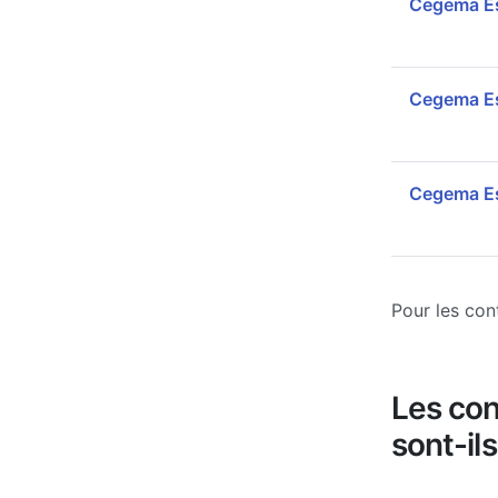
Cegema Es
Cegema Es
Cegema Ess
Pour les con
Les con
sont-il