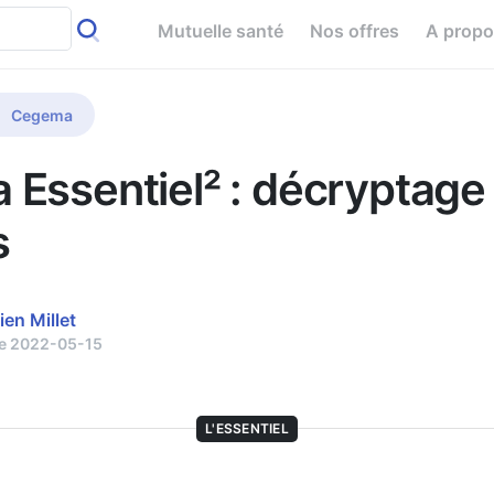
Mutuelle santé
Nos offres
A prop
Cegema
Essentiel² : décryptage
s
ien Millet
le 2022-05-15
L'ESSENTIEL