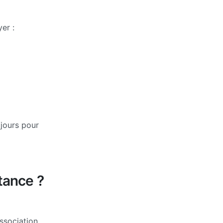
er :
 jours pour
stance ?
ssociation