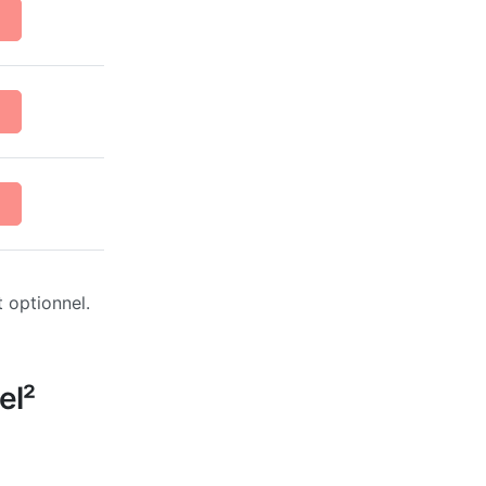
 optionnel.
el²