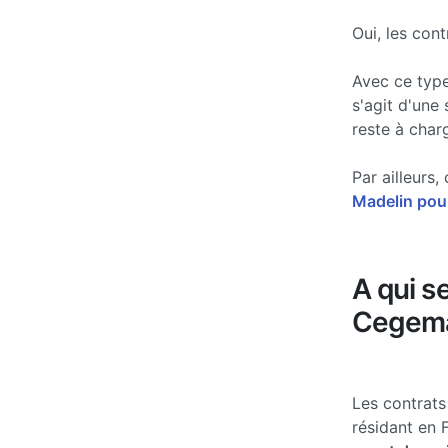
Oui, les con
Avec ce type
s'agit d'une
reste à char
Par ailleurs
Madelin pour
A qui s
Cegema
Les contrat
résidant en 