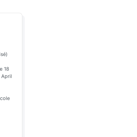
isé)
e 18
 April
icole