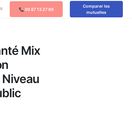
Comparer les
os
📞 09 87 13 27 89
Comparer les mutuelles
mutuelles
anté Mix
on
é Niveau
ublic