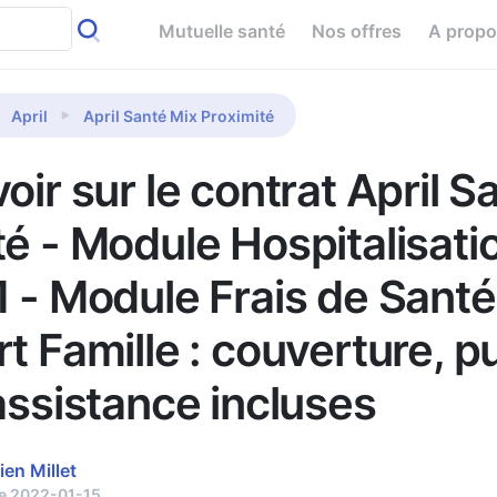
Mutuelle santé
Nos offres
A prop
April
April Santé Mix Proximité
oir sur le contrat April S
té - Module Hospitalisati
1 - Module Frais de Sant
t Famille : couverture, p
assistance incluses
ien Millet
le 2022-01-15