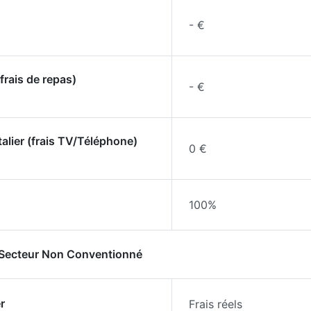
- €
frais de repas)
- €
talier (frais TV/Téléphone)
0 €
100%
- Secteur Non Conventionné
r
Frais réels