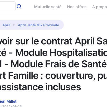
Mutuelle santé
Nos offres
A prop
April
April Santé Mix Proximité
oir sur le contrat April S
té - Module Hospitalisati
1 - Module Frais de Sant
t Famille : couverture, pu
assistance incluses
ien Millet
le 2022-01-15