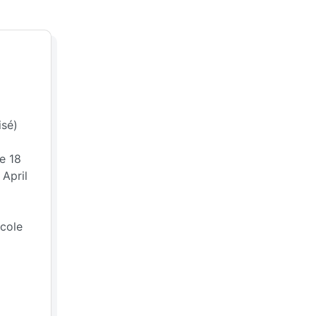
isé)
e 18
 April
icole