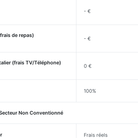
- €
frais de repas)
- €
talier (frais TV/Téléphone)
0 €
100%
- Secteur Non Conventionné
r
Frais réels