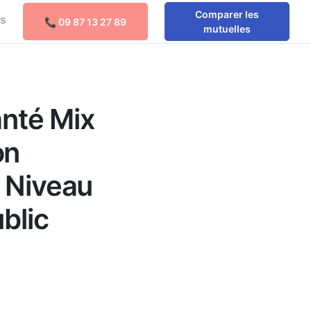
Comparer les
os
📞 09 87 13 27 89
Comparer les mutuelles
mutuelles
anté Mix
on
é Niveau
blic