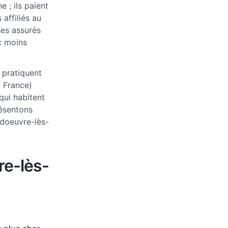
 ; ils paient
affiliés au
ses assurés
c moins
 pratiquent
a France)
qui habitent
ésentons
ndoeuvre-lès-
re-lès-