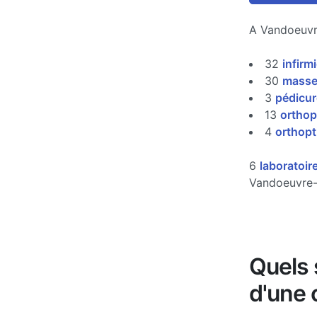
A Vandoeuvr
32
infirm
30
masse
3
pédicu
13
orthop
4
orthopt
6
laboratoir
Vandoeuvre-
Quels s
d'une 