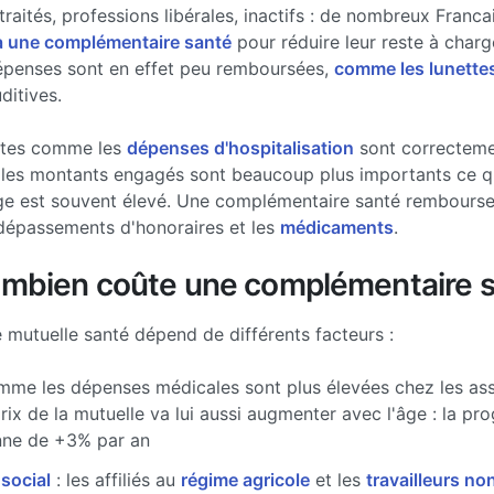
traités, professions libérales, inactifs : de nombreux Francai
à une complémentaire santé
pour réduire leur reste à charg
épenses sont en effet peu remboursées,
comme les lunette
ditives.
stes comme les
dépenses d'hospitalisation
sont correcteme
les montants engagés sont beaucoup plus importants ce qui
ge est souvent élevé. Une complémentaire santé rembourse 
dépassements d'honoraires et les
médicaments
.
ombien coûte une complémentaire s
e mutuelle santé dépend de différents facteurs :
me les dépenses médicales sont plus élevées chez les ass
prix de la mutuelle va lui aussi augmenter avec l'âge : la pr
ne de +3% par an
 social
: les affiliés au
régime agricole
et les
travailleurs non