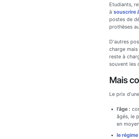
Etudiants, re
à
souscrire 
postes de d
prothèses au
D'autres po
charge mais 
reste à char
souvent les 
Mais c
Le prix d'un
l'âge :
com
âgés, le 
en moyen
le régime