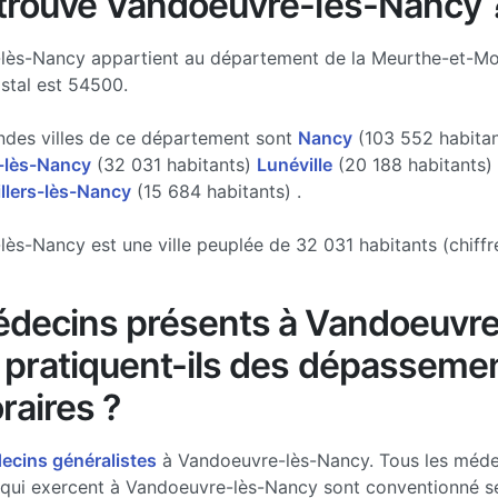
trouve Vandoeuvre-lès-Nancy 
lès-Nancy appartient au département de la Meurthe-et-Mos
stal est 54500.
ndes villes de ce département sont
Nancy
(103 552 habitan
-lès-Nancy
(32 031 habitants)
Lunéville
(20 188 habitants)
illers-lès-Nancy
(15 684 habitants) .
ès-Nancy est une ville peuplée de 32 031 habitants (chiffr
decins présents à Vandoeuvre
pratiquent-ils des dépasseme
raires ?
cins généralistes
à Vandoeuvre-lès-Nancy. Tous les méde
 qui exercent à Vandoeuvre-lès-Nancy sont conventionné sec