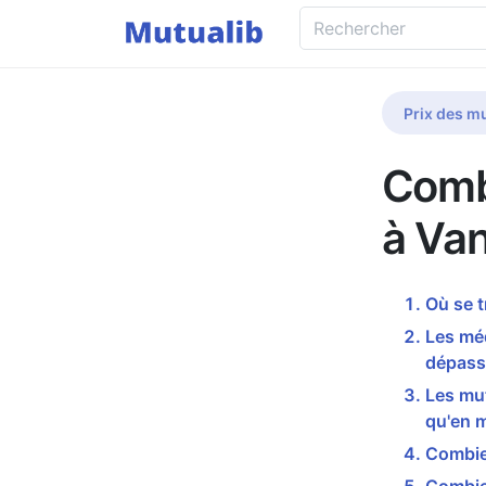
Prix des mu
Comb
à Va
Où se 
Les mé
dépass
Les mu
qu'en 
Combie