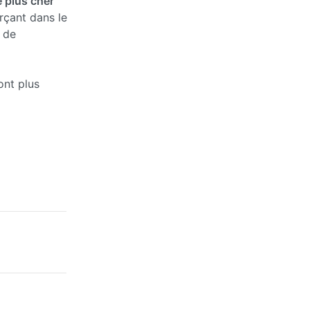
 plus cher
rçant dans le
 de
ont plus