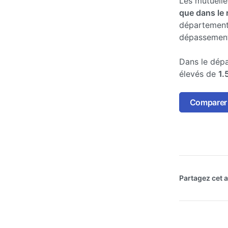
Les mutuell
que dans le 
département
dépassements
Dans le dépa
élevés de
1.
Comparer 
Partagez cet ar