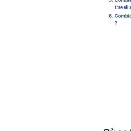
Combie
travail
Combie
?