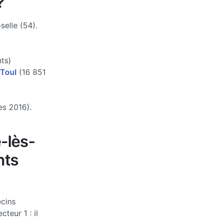
?
elle (54).
ts)
Toul
(16 851
es 2016).
-lès-
nts
cins
teur 1 : il