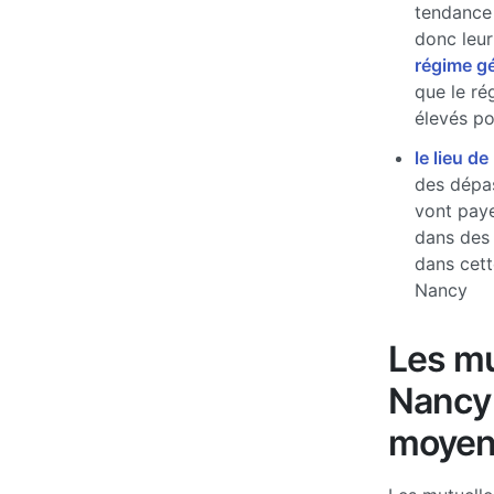
tendance 
donc leur
régime g
que le ré
élevés pou
le lieu de
des dépas
vont paye
dans des
dans cett
Nancy
Les mu
Nancy 
moyen