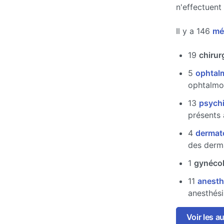
n'effectuent
Il y a 146
mé
19
chirur
5
ophtal
ophtalmo
13
psychi
présents
4
dermat
des derm
1
gynécol
11
anesth
anesthési
Voir les a