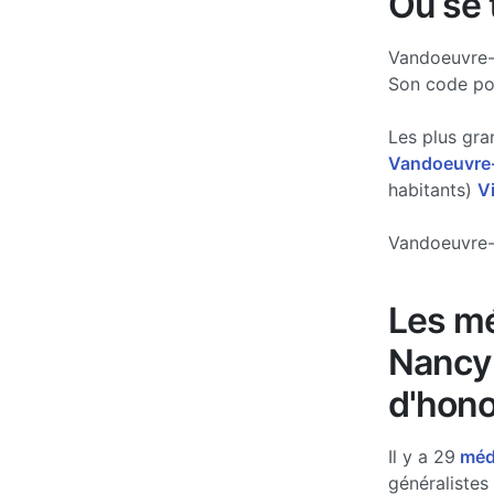
Où se 
Vandoeuvre-
Son code po
Les plus gra
Vandoeuvre
habitants)
V
Vandoeuvre-l
Les mé
Nancy 
d'hono
Il y a 29
méde
généralistes