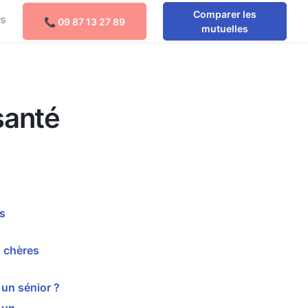
Comparer les
os
📞 09 87 13 27 89
Comparer les mutuelles
mutuelles
santé
s
 chères
un sénior ?