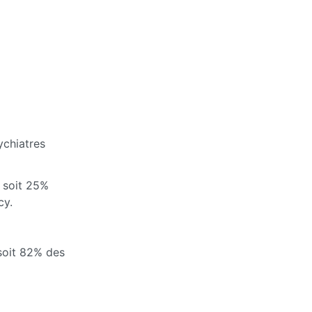
ychiatres
, soit 25%
cy.
 soit 82% des